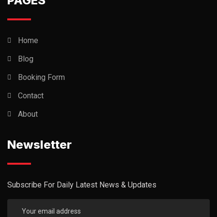
PAGES
Home
Blog
Booking Form
Contact
About
Newsletter
Subscribe For Daily Latest News & Updates