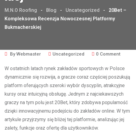
M.N.O Roofing
-
Blog
-
Uncategorized
-
20Bet –
Kompleksowa Recenzja Nowoczesnej Platformy
Bukmacherskiej
By
Webmaster
Uncategorized
0
Comment
W ostatnich latach rynek zakładów sportowych w Polsce
dynamicznie się rozwija, a gracze coraz częściej poszukują
platform oferujących szeroki wybór dyscyplin, atrakcyjne
kursy oraz intuicyjną obsługę. Jednym z najciekawszych
graczy na tym polu jest 20Bet, który zdobywa popularność
dzięki innowacyjnemu podejściu do zakładów online. W tym
artykule przyjrzymy się bliżej tej platformie, analizując jej
zalety, funkcje oraz ofertę dla użytkowników.