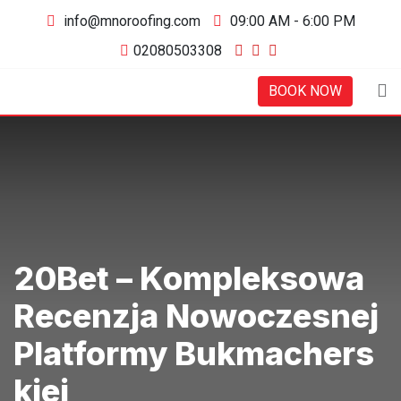
Skip
info@mnoroofing.com
09:00 AM - 6:00 PM
to
02080503308
content
BOOK NOW
20Bet – Kompleksowa
Recenzja Nowoczesnej
Platformy Bukmachers
Kiej