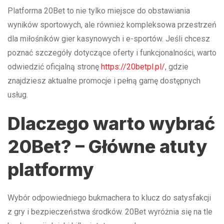
Platforma 20Bet to nie tylko miejsce do obstawiania
wyników sportowych, ale również kompleksowa przestrzeń
dla miłośników gier kasynowych i e-sportów. Jeśli chcesz
poznać szczegóły dotyczące oferty i funkcjonalności, warto
odwiedzić oficjalną stronę
https://20betpl.pl/
, gdzie
znajdziesz aktualne promocje i pełną gamę dostępnych
usług.
Dlaczego warto wybrać
20Bet? – Główne atuty
platformy
Wybór odpowiedniego bukmachera to klucz do satysfakcji
z gry i bezpieczeństwa środków. 20Bet wyróżnia się na tle