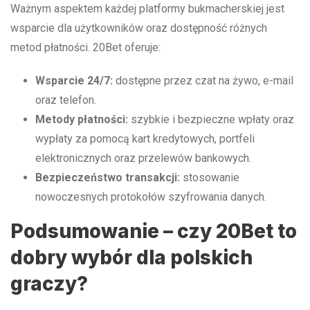
Ważnym aspektem każdej platformy bukmacherskiej jest
wsparcie dla użytkowników oraz dostępność różnych
metod płatności. 20Bet oferuje:
Wsparcie 24/7:
dostępne przez czat na żywo, e-mail
oraz telefon.
Metody płatności:
szybkie i bezpieczne wpłaty oraz
wypłaty za pomocą kart kredytowych, portfeli
elektronicznych oraz przelewów bankowych.
Bezpieczeństwo transakcji:
stosowanie
nowoczesnych protokołów szyfrowania danych.
Podsumowanie – czy 20Bet to
dobry wybór dla polskich
graczy?