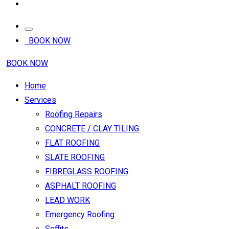
BOOK NOW
BOOK NOW
Home
Services
Roofing Repairs
CONCRETE / CLAY TILING
FLAT ROOFING
SLATE ROOFING
FIBREGLASS ROOFING
ASPHALT ROOFING
LEAD WORK
Emergency Roofing
Soffits