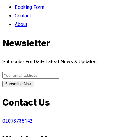
Booking Form
Contact
About
Newsletter
Subscribe For Daily Latest News & Updates
Contact Us
02073738142