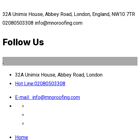
32A Unimix House, Abbey Road, London, England, NW10 7TR
02080503308
info@mnoroofing.com
Follow Us
32A Unimix House, Abbey Road, London
Hot Line:
02080503308
E-mail:
info@mnoroofing.com
Home