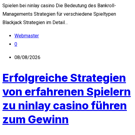
Spielen bei ninlay casino Die Bedeutung des Bankroll-
Managements Strategien für verschiedene Spieltypen
Blackjack Strategien im Detail…
Webmaster
0
08/08/2026
Erfolgreiche Strategien
von erfahrenen Spielern
zu ninlay casino führen
zum Gewinn