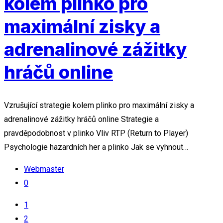
kolem plinko pro
maximální zisky a
adrenalinové zážitky
hráčů online
Vzrušující strategie kolem plinko pro maximální zisky a
adrenalinové zážitky hráčů online Strategie a
pravděpodobnost v plinko Vliv RTP (Return to Player)
Psychologie hazardních her a plinko Jak se vyhnout…
Webmaster
0
1
2