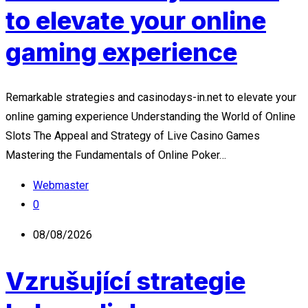
to elevate your online
gaming experience
Remarkable strategies and casinodays-in.net to elevate your
online gaming experience Understanding the World of Online
Slots The Appeal and Strategy of Live Casino Games
Mastering the Fundamentals of Online Poker…
Webmaster
0
08/08/2026
Vzrušující strategie