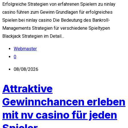
Erfolgreiche Strategien von erfahrenen Spielern zu ninlay
casino führen zum Gewinn Grundlagen für erfolgreiches
Spielen bei ninlay casino Die Bedeutung des Bankroll-
Managements Strategien für verschiedene Spieltypen
Blackjack Strategien im Detail…
Webmaster
0
08/08/2026
Attraktive
Gewinnchancen erleben
mit nv casino für jeden