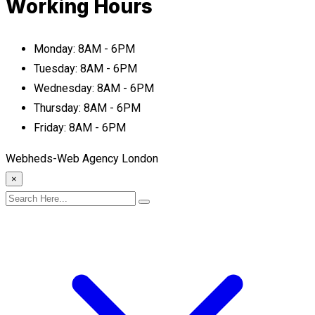
Working Hours
Monday:
8AM - 6PM
Tuesday:
8AM - 6PM
Wednesday:
8AM - 6PM
Thursday:
8AM - 6PM
Friday:
8AM - 6PM
Webheds-Web Agency London
×