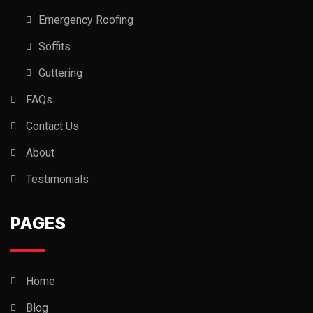
Emergency Roofing
Soffits
Guttering
FAQs
Contact Us
About
Testimonials
PAGES
Home
Blog