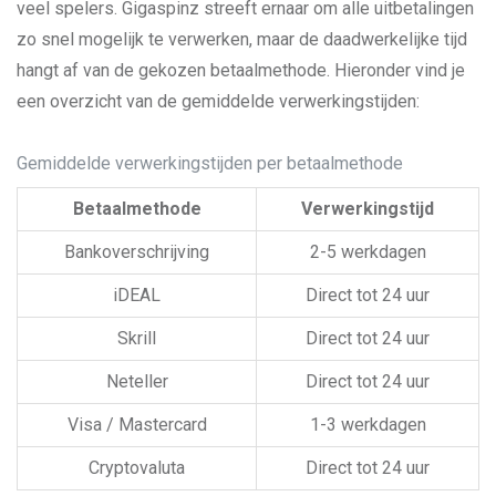
veel spelers. Gigaspinz streeft ernaar om alle uitbetalingen
zo snel mogelijk te verwerken, maar de daadwerkelijke tijd
hangt af van de gekozen betaalmethode. Hieronder vind je
een overzicht van de gemiddelde verwerkingstijden:
Gemiddelde verwerkingstijden per betaalmethode
Betaalmethode
Verwerkingstijd
Bankoverschrijving
2-5 werkdagen
iDEAL
Direct tot 24 uur
Skrill
Direct tot 24 uur
Neteller
Direct tot 24 uur
Visa / Mastercard
1-3 werkdagen
Cryptovaluta
Direct tot 24 uur