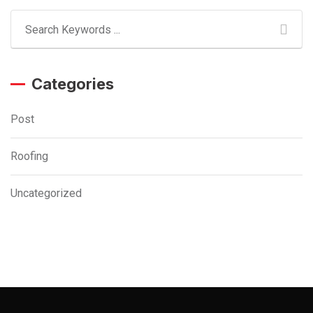
Categories
Post
Roofing
Uncategorized