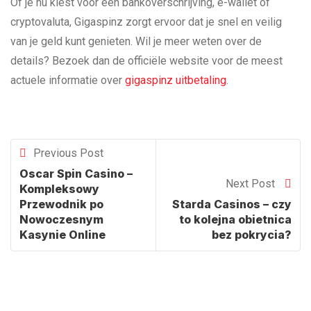
Of je nu kiest voor een bankoverschrijving, e-wallet of
cryptovaluta, Gigaspinz zorgt ervoor dat je snel en veilig
van je geld kunt genieten. Wil je meer weten over de
details? Bezoek dan de officiële website voor de meest
actuele informatie over
gigaspinz uitbetaling
.
Previous Post
Oscar Spin Casino –
Next Post
Kompleksowy
Przewodnik po
Starda Casinos – czy
Nowoczesnym
to kolejna obietnica
Kasynie Online
bez pokrycia?