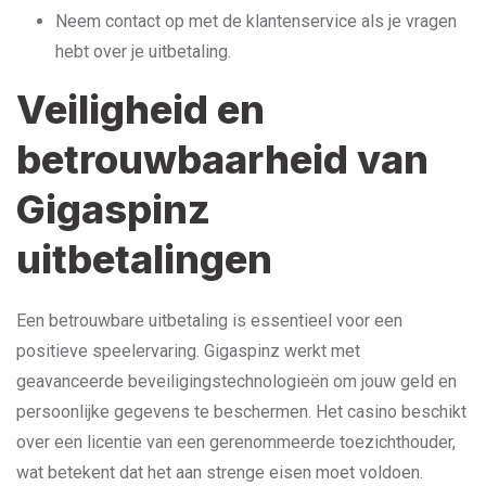
Neem contact op met de klantenservice als je vragen
hebt over je uitbetaling.
Veiligheid en
betrouwbaarheid van
Gigaspinz
uitbetalingen
Een betrouwbare uitbetaling is essentieel voor een
positieve speelervaring. Gigaspinz werkt met
geavanceerde beveiligingstechnologieën om jouw geld en
persoonlijke gegevens te beschermen. Het casino beschikt
over een licentie van een gerenommeerde toezichthouder,
wat betekent dat het aan strenge eisen moet voldoen.