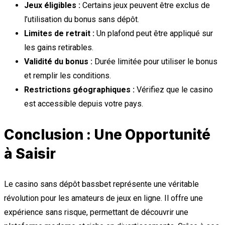
Jeux éligibles :
Certains jeux peuvent être exclus de
l’utilisation du bonus sans dépôt.
Limites de retrait :
Un plafond peut être appliqué sur
les gains retirables.
Validité du bonus :
Durée limitée pour utiliser le bonus
et remplir les conditions.
Restrictions géographiques :
Vérifiez que le casino
est accessible depuis votre pays.
Conclusion : Une Opportunité
à Saisir
Le casino sans dépôt bassbet représente une véritable
révolution pour les amateurs de jeux en ligne. Il offre une
expérience sans risque, permettant de découvrir une