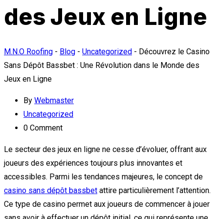
des Jeux en Ligne
M.N.O Roofing
-
Blog
-
Uncategorized
-
Découvrez le Casino
Sans Dépôt Bassbet : Une Révolution dans le Monde des
Jeux en Ligne
By
Webmaster
Uncategorized
0
Comment
Le secteur des jeux en ligne ne cesse d’évoluer, offrant aux
joueurs des expériences toujours plus innovantes et
accessibles. Parmi les tendances majeures, le concept de
casino sans dépôt bassbet
attire particulièrement l’attention.
Ce type de casino permet aux joueurs de commencer à jouer
sans avoir à effectuer un dépôt initial, ce qui représente une