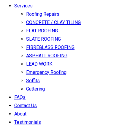
Services
Roofing Repairs
CONCRETE / CLAY TILING
FLAT ROOFING
SLATE ROOFING
FIBREGLASS ROOFING
ASPHALT ROOFING
LEAD WORK
Emergency Roofing
Soffits
Guttering
FAQs
Contact Us
About
Testimonials