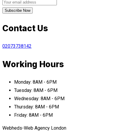
Contact Us
02073738142
Working Hours
Monday:
8AM - 6PM
Tuesday:
8AM - 6PM
Wednesday:
8AM - 6PM
Thursday:
8AM - 6PM
Friday:
8AM - 6PM
Webheds-Web Agency London