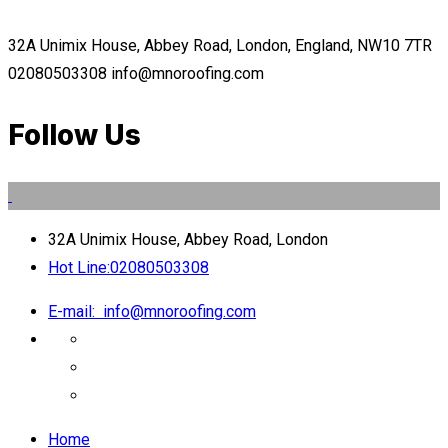
32A Unimix House, Abbey Road, London, England, NW10 7TR
02080503308
info@mnoroofing.com
Follow Us
32A Unimix House, Abbey Road, London
Hot Line:
02080503308
E-mail:
info@mnoroofing.com
Home