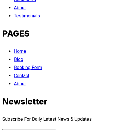
About
Testimonials
PAGES
Home
Blog
Booking Form
Contact
About
Newsletter
Subscribe For Daily Latest News & Updates