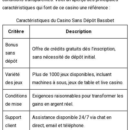
caractéristiques qui font de ce casino une référence :
Caractéristiques du Casino Sans Dépôt Bassbet
Critère
Description
Bonus
Offre de crédits gratuits dès l’inscription,
sans
sans nécessité de dépôt initial.
dépôt
Variété
Plus de 1000 jeux disponibles, incluant
des jeux
machines à sous, jeux de table et live casino.
Conditions
Exigences raisonnables pour transformer les
de mise
gains en argent réel.
Support
Assistance disponible 24/7 via chat en
client
direct, email et téléphone.