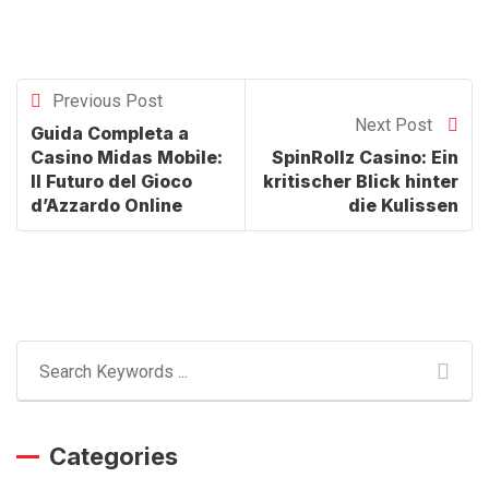
Previous Post
Next Post
Guida Completa a
Casino Midas Mobile:
SpinRollz Casino: Ein
Il Futuro del Gioco
kritischer Blick hinter
d’Azzardo Online
die Kulissen
Categories