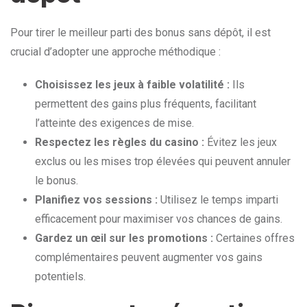
Pour tirer le meilleur parti des bonus sans dépôt, il est
crucial d’adopter une approche méthodique :
Choisissez les jeux à faible volatilité :
Ils
permettent des gains plus fréquents, facilitant
l’atteinte des exigences de mise.
Respectez les règles du casino :
Évitez les jeux
exclus ou les mises trop élevées qui peuvent annuler
le bonus.
Planifiez vos sessions :
Utilisez le temps imparti
efficacement pour maximiser vos chances de gains.
Gardez un œil sur les promotions :
Certaines offres
complémentaires peuvent augmenter vos gains
potentiels.