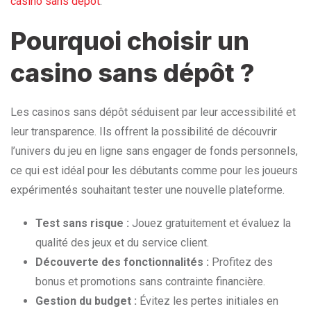
casino sans dépôt
.
Pourquoi choisir un
casino sans dépôt ?
Les casinos sans dépôt séduisent par leur accessibilité et
leur transparence. Ils offrent la possibilité de découvrir
l’univers du jeu en ligne sans engager de fonds personnels,
ce qui est idéal pour les débutants comme pour les joueurs
expérimentés souhaitant tester une nouvelle plateforme.
Test sans risque :
Jouez gratuitement et évaluez la
qualité des jeux et du service client.
Découverte des fonctionnalités :
Profitez des
bonus et promotions sans contrainte financière.
Gestion du budget :
Évitez les pertes initiales en