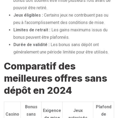
bonus doit souvent être misé plusieurs fois avant de
pouvoir être retiré.
Jeux éligibles :
Certains jeux ne contribuent pas ou
peu à l’accomplissement des conditions de mise.
Limites de retrait :
Les gains maximums issus du
bonus peuvent être plafonnés.
Durée de validité :
Les bonus sans dépôt ont
généralement une période limitée pour être utilisés.
Comparatif des
meilleures offres sans
dépôt en 2024
Bonus
Plafond
Exigence
Jeux
Casino
sans
de
de mise
autorisés