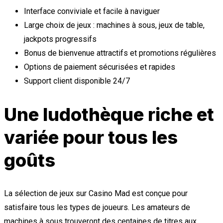
Interface conviviale et facile à naviguer
Large choix de jeux : machines à sous, jeux de table,
jackpots progressifs
Bonus de bienvenue attractifs et promotions régulières
Options de paiement sécurisées et rapides
Support client disponible 24/7
Une ludothèque riche et
variée pour tous les
goûts
La sélection de jeux sur Casino Mad est conçue pour
satisfaire tous les types de joueurs. Les amateurs de
machines à sous trouveront des centaines de titres aux