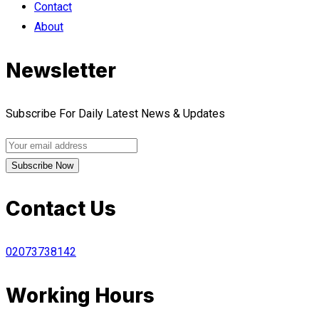
Contact
About
Newsletter
Subscribe For Daily Latest News & Updates
Contact Us
02073738142
Working Hours