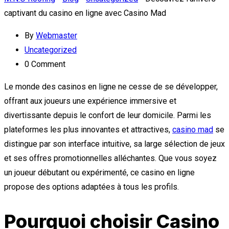
captivant du casino en ligne avec Casino Mad
By
Webmaster
Uncategorized
0
Comment
Le monde des casinos en ligne ne cesse de se développer,
offrant aux joueurs une expérience immersive et
divertissante depuis le confort de leur domicile. Parmi les
plateformes les plus innovantes et attractives,
casino mad
se
distingue par son interface intuitive, sa large sélection de jeux
et ses offres promotionnelles alléchantes. Que vous soyez
un joueur débutant ou expérimenté, ce casino en ligne
propose des options adaptées à tous les profils.
Pourquoi choisir Casino