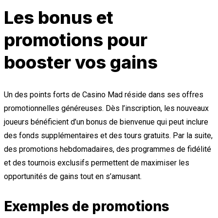
Les bonus et
promotions pour
booster vos gains
Un des points forts de Casino Mad réside dans ses offres
promotionnelles généreuses. Dès l’inscription, les nouveaux
joueurs bénéficient d’un bonus de bienvenue qui peut inclure
des fonds supplémentaires et des tours gratuits. Par la suite,
des promotions hebdomadaires, des programmes de fidélité
et des tournois exclusifs permettent de maximiser les
opportunités de gains tout en s’amusant.
Exemples de promotions