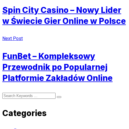
Spin City Casino – Nowy Lider
w Świecie Gier Online w Polsce
Next Post
FunBet – Kompleksowy
Przewodnik po Popularnej
Platformie Zakładów Online
Categories