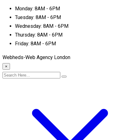
Monday:
8AM - 6PM
Tuesday:
8AM - 6PM
Wednesday:
8AM - 6PM
Thursday:
8AM - 6PM
Friday:
8AM - 6PM
Webheds-Web Agency London
×