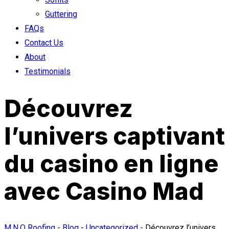
Guttering
FAQs
Contact Us
About
Testimonials
Découvrez
l’univers captivant
du casino en ligne
avec Casino Mad
M.N.O Roofing
-
Blog
-
Uncategorized
-
Découvrez l’univers