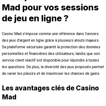
Mad pour vos sessions
de jeu en ligne ?
Casino Mad s’impose comme une référence dans l’univers
des jeux d’argent en ligne grâce à plusieurs atouts majeurs.
Sa plateforme sécurisée garantit la protection des données
personnelles et financières des utilisateurs, tandis que son
service client réactif est disponible pour répondre à toutes
les questions. De plus, la diversité des jeux proposés permet
de varier les plaisirs et de maximiser les chances de gains.
Les avantages clés de Casino
Mad