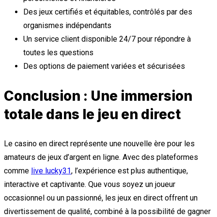
Des jeux certifiés et équitables, contrôlés par des
organismes indépendants
Un service client disponible 24/7 pour répondre à
toutes les questions
Des options de paiement variées et sécurisées
Conclusion : Une immersion
totale dans le jeu en direct
Le casino en direct représente une nouvelle ère pour les
amateurs de jeux d’argent en ligne. Avec des plateformes
comme
live lucky31
, l’expérience est plus authentique,
interactive et captivante. Que vous soyez un joueur
occasionnel ou un passionné, les jeux en direct offrent un
divertissement de qualité, combiné à la possibilité de gagner