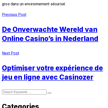
gros dans un environnement sécurisé.
Previous Post
De Onverwachte Wereld van
Online Casino’s in Nederland
Next Post
Optimiser votre expérience de
jeu en ligne avec Casinozer
Categories