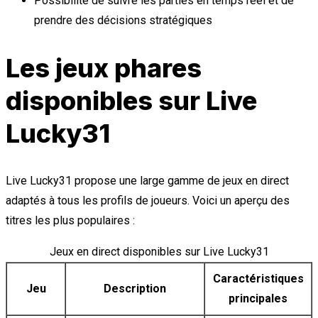
Possibilité de suivre les parties en temps réel et de
prendre des décisions stratégiques
Les jeux phares
disponibles sur Live
Lucky31
Live Lucky31 propose une large gamme de jeux en direct
adaptés à tous les profils de joueurs. Voici un aperçu des
titres les plus populaires :
Jeux en direct disponibles sur Live Lucky31
Caractéristiques
Jeu
Description
principales