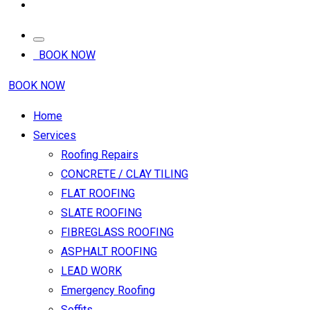
BOOK NOW
BOOK NOW
Home
Services
Roofing Repairs
CONCRETE / CLAY TILING
FLAT ROOFING
SLATE ROOFING
FIBREGLASS ROOFING
ASPHALT ROOFING
LEAD WORK
Emergency Roofing
Soffits