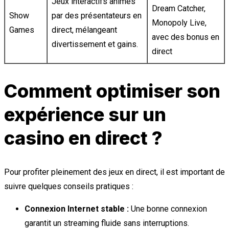
Jeux interactifs animés
Dream Catcher,
Show
par des présentateurs en
Monopoly Live,
Games
direct, mélangeant
avec des bonus en
divertissement et gains.
direct
Comment optimiser son
expérience sur un
casino en direct ?
Pour profiter pleinement des jeux en direct, il est important de
suivre quelques conseils pratiques :
Connexion Internet stable :
Une bonne connexion
garantit un streaming fluide sans interruptions.