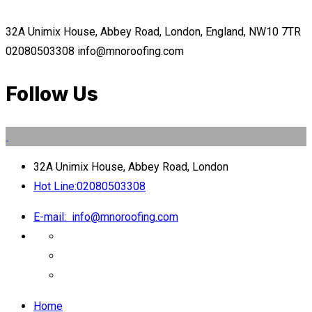
32A Unimix House, Abbey Road, London, England, NW10 7TR
02080503308
info@mnoroofing.com
Follow Us
32A Unimix House, Abbey Road, London
Hot Line:
02080503308
E-mail:
info@mnoroofing.com
Home