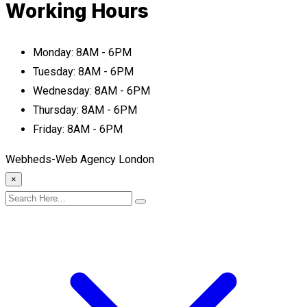
Working Hours
Monday:
8AM - 6PM
Tuesday:
8AM - 6PM
Wednesday:
8AM - 6PM
Thursday:
8AM - 6PM
Friday:
8AM - 6PM
Webheds-Web Agency London
×