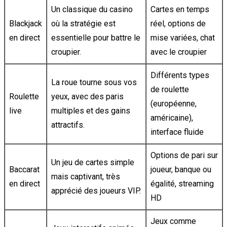
Un classique du casino
Cartes en temps
Blackjack
où la stratégie est
réel, options de
en direct
essentielle pour battre le
mise variées, chat
croupier.
avec le croupier
Différents types
La roue tourne sous vos
de roulette
Roulette
yeux, avec des paris
(européenne,
live
multiples et des gains
américaine),
attractifs.
interface fluide
Options de pari sur
Un jeu de cartes simple
Baccarat
joueur, banque ou
mais captivant, très
en direct
égalité, streaming
apprécié des joueurs VIP.
HD
Jeux comme