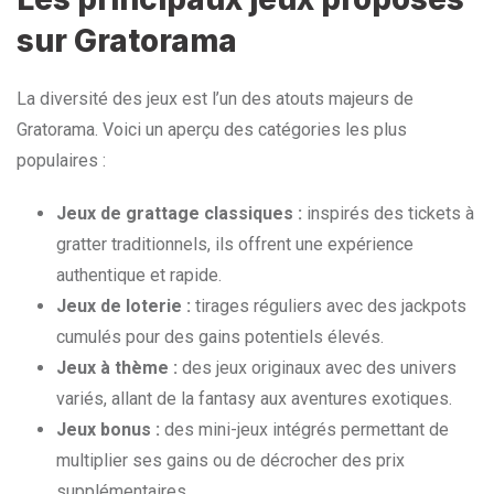
sur Gratorama
La diversité des jeux est l’un des atouts majeurs de
Gratorama. Voici un aperçu des catégories les plus
populaires :
Jeux de grattage classiques :
inspirés des tickets à
gratter traditionnels, ils offrent une expérience
authentique et rapide.
Jeux de loterie :
tirages réguliers avec des jackpots
cumulés pour des gains potentiels élevés.
Jeux à thème :
des jeux originaux avec des univers
variés, allant de la fantasy aux aventures exotiques.
Jeux bonus :
des mini-jeux intégrés permettant de
multiplier ses gains ou de décrocher des prix
supplémentaires.