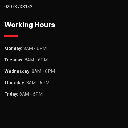
02073738142
Working Hours
Monday:
8AM - 6PM
Tuesday:
8AM - 6PM
Wednesday:
8AM - 6PM
Thursday:
8AM - 6PM
Friday:
8AM - 6PM