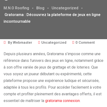
M.N.O Roofing
-
Blog
-
Uncategorized
-
Gratorama : Découvrez la plateforme de jeux en ligne
incontournable
By
Webmaster
Uncategorized
0
Comment
Depuis plusieurs années, Gratorama s’impose comme une
référence dans l’univers des jeux en ligne, notamment grâce
à son offre variée de jeux de grattage et de loteries. Que
vous soyez un joueur débutant ou expérimenté, cette
plateforme propose une expérience ludique et sécurisée,
adaptée à tous les profils. Pour accéder facilement à votre
compte et profiter pleinement des avantages offerts, il est
essentiel de maîtriser la
gratorama connexion
.