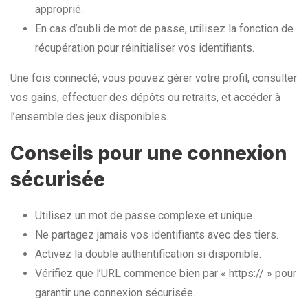
approprié.
En cas d’oubli de mot de passe, utilisez la fonction de
récupération pour réinitialiser vos identifiants.
Une fois connecté, vous pouvez gérer votre profil, consulter
vos gains, effectuer des dépôts ou retraits, et accéder à
l’ensemble des jeux disponibles.
Conseils pour une connexion
sécurisée
Utilisez un mot de passe complexe et unique.
Ne partagez jamais vos identifiants avec des tiers.
Activez la double authentification si disponible.
Vérifiez que l’URL commence bien par « https:// » pour
garantir une connexion sécurisée.