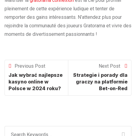
Maîtriser la
gratorama connexion
est la clé pour profiter
pleinement de cette expérience ludique et tenter de
remporter des gains intéressants. N’attendez plus pour
rejoindre la communauté des joueurs Gratorama et vivre des
moments de divertissement passionnants !
Previous Post
Next Post
Jak wybrać najlepsze
Strategie i porady dla
kasyno online w
graczy na platformie
Polsce w 2024 roku?
Bet-on-Red