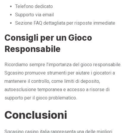
Telefono dedicato
Supporto via email
Sezione FAQ dettagliata per risposte immediate
Consigli per un Gioco
Responsabile
Ricordiamo sempre l’importanza del gioco responsabile.
Sgcasino promuove strumenti per aiutare i giocatori a
mantenere il controllo, come limiti di deposito,
autoesclusione temporanea e accesso a risorse di
supporto per il gioco problematico.
Conclusioni
Sgcasino casino italia rappresenta una delle migliori