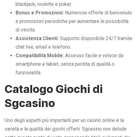
blackjack, roulette e poker.
Bonus e Promozioni:
Numerose offerte di benvenuto
e promozioni periodiche per aumentare le possibilità
di vincita.
Assistenza Clienti:
Supporto disponibile 24/7 tramite
chat live, email e telefono.
Compatibilità Mobile:
Accesso facile e veloce da
smartphone e tablet, senza perdita di qualità o
funzionalità.
Catalogo Giochi di
Sgcasino
Uno degli aspetti più importanti per un casinò online è la
varietà e la qualità dei giochi offerti. Sgcasino non delude