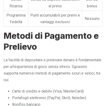
Ricarica
al primo
bonus
Programma
Punti accumulabili per premi e
Nessuno
Fedeltà
vantaggi esclusivi
Metodi di Pagamento e
Prelievo
La facilità di depositare e prelevare denaro è fondamentale
per un’esperienza di gioco senza stress. Sgcasino
supporta numerosi metodi di pagamento sicuri e veloci, tra
cui:
Carte di credito e debito (Visa, MasterCard)
Portafogli elettronici (PayPal, Skrill, Neteller)
Bonifico bancario