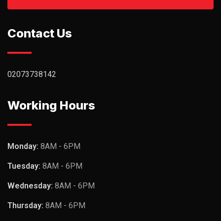
Contact Us
02073738142
Working Hours
Monday:
8AM - 6PM
Tuesday:
8AM - 6PM
Wednesday:
8AM - 6PM
Thursday:
8AM - 6PM