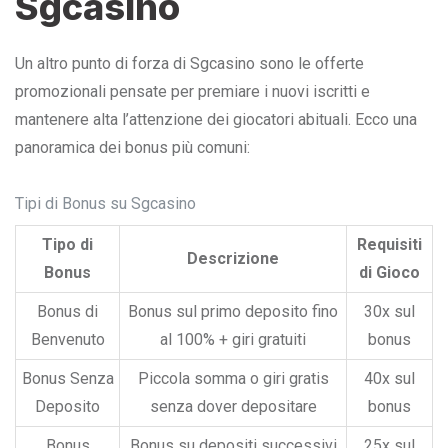
Sgcasino
Un altro punto di forza di Sgcasino sono le offerte
promozionali pensate per premiare i nuovi iscritti e
mantenere alta l’attenzione dei giocatori abituali. Ecco una
panoramica dei bonus più comuni:
Tipi di Bonus su Sgcasino
Tipo di
Requisiti
Descrizione
Bonus
di Gioco
Bonus di
Bonus sul primo deposito fino
30x sul
Benvenuto
al 100% + giri gratuiti
bonus
Bonus Senza
Piccola somma o giri gratis
40x sul
Deposito
senza dover depositare
bonus
Bonus
Bonus su depositi successivi
25x sul