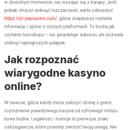
w dowolnym momencie, nie ruszając się z kanapy. Jeśli
jednak chcesz uniknąć rozczarowań, warto odwiedzić
https://pl-yepcasino.com/
, gdzie znajdziesz rzetelne
informacje i opinie o różnych platformach. To trochę jak
czytanie horoskopu – nie gwarantuje sukcesu, ale pozwala
uniknąć największych pułapek.
Jak rozpoznać
wiarygodne kasyno
online?
W świecie, gdzie każdy może założyć stronę z grami,
rozróżnienie prawdziwego kasyna od cyfrowego mirażu
bywa trudne. Legalność i licencje to pierwsze znaki
ostrzegawcze, które powinny zwrócić twoją uwagę. Nie