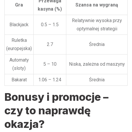
Przewaga
Gra
Szansa na wygraną
kasyna (%)
Relatywnie wysoka przy
Blackjack
0.5 – 1.5
optymalnej strategii
Ruletka
2.7
Średnia
(europejska)
Automaty
5 – 10
Niska, zależna od maszyny
(sloty)
Bakarat
1.06 – 1.24
Średnia
Bonusy i promocje –
czy to naprawdę
okazja?