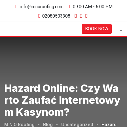
Skip
info@mnoroofing.com
09:00 AM - 6:00 PM
to
02080503308
content
BOOK NOW
Hazard Online: Czy Wa
Rto Zaufać Internetowy
M Kasynom?
M.N.O Roofing
-
Blog
-
Uncategorized
-
Hazard