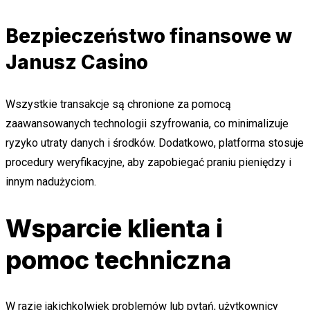
Bezpieczeństwo finansowe w
Janusz Casino
Wszystkie transakcje są chronione za pomocą
zaawansowanych technologii szyfrowania, co minimalizuje
ryzyko utraty danych i środków. Dodatkowo, platforma stosuje
procedury weryfikacyjne, aby zapobiegać praniu pieniędzy i
innym nadużyciom.
Wsparcie klienta i
pomoc techniczna
W razie jakichkolwiek problemów lub pytań, użytkownicy