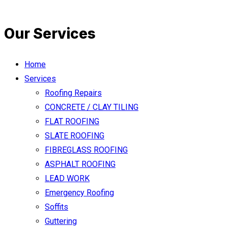
Our Services
Home
Services
Roofing Repairs
CONCRETE / CLAY TILING
FLAT ROOFING
SLATE ROOFING
FIBREGLASS ROOFING
ASPHALT ROOFING
LEAD WORK
Emergency Roofing
Soffits
Guttering