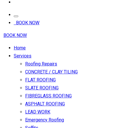
BOOK NOW
BOOK NOW
Home
Services
Roofing Repairs
CONCRETE / CLAY TILING
FLAT ROOFING
SLATE ROOFING
FIBREGLASS ROOFING
ASPHALT ROOFING
LEAD WORK
Emergency Roofing
Soffits