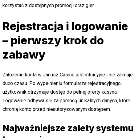
korzystać z dostępnych promocji oraz gier.
Rejestracja i logowanie
– pierwszy krok do
zabawy
Założenie konta w Janusz Casino jest intuicyjne i nie zajmuje
dużo czasu. Po wypełnieniu formularza rejestracyjnego,
użytkownik otrzymuje dostęp do pełnej oferty kasyna.
Logowanie odbywa się za pomocą unikalnych danych, które
chronią konto przed nieautoryzowanym dostępem.
Najważniejsze zalety systemu