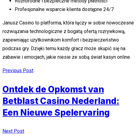
Różnorodne i bezpieczne metody płatności
Profesjonalne wsparcie klienta dostępne 24/7
Janusz Casino to platforma, która łączy w sobie nowoczesne
rozwiązania technologiczne z bogatą ofertą rozrywkową,
zapewniając użytkownikom komfort i bezpieczeństwo
podczas gry. Dzięki temu każdy gracz może skupić się na
zabawie i emocjach, jakie niesie ze sobą świat kasyn online.
Previous Post
Ontdek de Opkomst van
Betblast Casino Nederland:
Een Nieuwe Spelervaring
Next Post