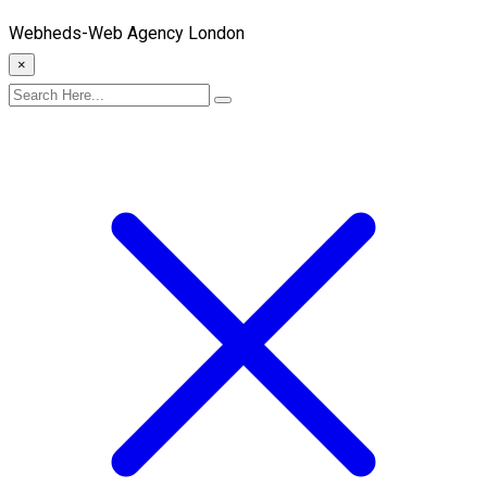
Webheds-Web Agency London
×