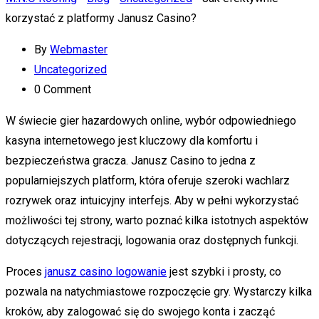
korzystać z platformy Janusz Casino?
By
Webmaster
Uncategorized
0
Comment
W świecie gier hazardowych online, wybór odpowiedniego
kasyna internetowego jest kluczowy dla komfortu i
bezpieczeństwa gracza. Janusz Casino to jedna z
popularniejszych platform, która oferuje szeroki wachlarz
rozrywek oraz intuicyjny interfejs. Aby w pełni wykorzystać
możliwości tej strony, warto poznać kilka istotnych aspektów
dotyczących rejestracji, logowania oraz dostępnych funkcji.
Proces
janusz casino logowanie
jest szybki i prosty, co
pozwala na natychmiastowe rozpoczęcie gry. Wystarczy kilka
kroków, aby zalogować się do swojego konta i zacząć