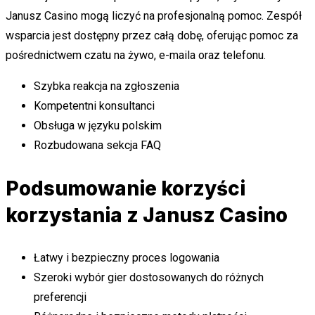
Janusz Casino mogą liczyć na profesjonalną pomoc. Zespół
wsparcia jest dostępny przez całą dobę, oferując pomoc za
pośrednictwem czatu na żywo, e-maila oraz telefonu.
Szybka reakcja na zgłoszenia
Kompetentni konsultanci
Obsługa w języku polskim
Rozbudowana sekcja FAQ
Podsumowanie korzyści
korzystania z Janusz Casino
Łatwy i bezpieczny proces logowania
Szeroki wybór gier dostosowanych do różnych
preferencji