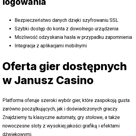
logowania
Bezpieczeństwo danych dzięki szyfrowaniu SSL
Szybki dostęp do konta z dowolnego urządzenia
Możliwość odzyskania hasła w przypadku zapomnienia
Integracja z aplikacjami mobilnymi
Oferta gier dostępnych
w Janusz Casino
Platforma oferuje szeroki wybór gier, które zaspokoją gusta
zarówno początkujących, jak i doświadczonych graczy.
Znajdziemy tu klasyczne automaty, gry stołowe, a także
nowoczesne sloty z wysokiej jakości grafiką i efektami
dźwiękowymi.