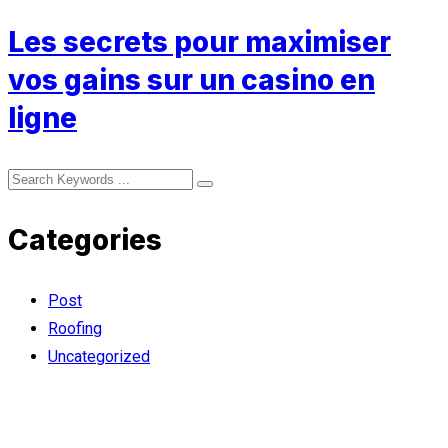
Les secrets pour maximiser
vos gains sur un casino en
ligne
Categories
Post
Roofing
Uncategorized