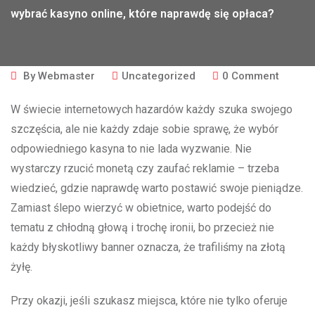
wybrać kasyno online, które naprawdę się opłaca?
By
Webmaster
Uncategorized
0
Comment
W świecie internetowych hazardów każdy szuka swojego
szczęścia, ale nie każdy zdaje sobie sprawę, że wybór
odpowiedniego kasyna to nie lada wyzwanie. Nie
wystarczy rzucić monetą czy zaufać reklamie – trzeba
wiedzieć, gdzie naprawdę warto postawić swoje pieniądze.
Zamiast ślepo wierzyć w obietnice, warto podejść do
tematu z chłodną głową i trochę ironii, bo przecież nie
każdy błyskotliwy banner oznacza, że trafiliśmy na złotą
żyłę.
Przy okazji, jeśli szukasz miejsca, które nie tylko oferuje