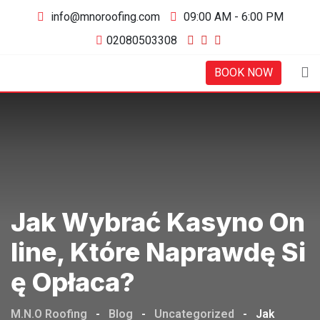
Skip
info@mnoroofing.com
09:00 AM - 6:00 PM
to
02080503308
content
BOOK NOW
Jak Wybrać Kasyno On
Line, Które Naprawdę Si
Ę Opłaca?
M.N.O Roofing
-
Blog
-
Uncategorized
-
Jak