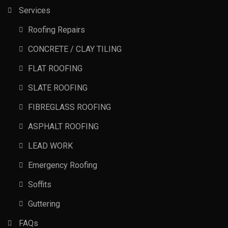
Services
Roofing Repairs
CONCRETE / CLAY TILING
FLAT ROOFING
SLATE ROOFING
FIBREGLASS ROOFING
ASPHALT ROOFING
LEAD WORK
Emergency Roofing
Soffits
Guttering
FAQs