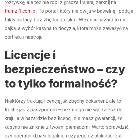
rozrywkę, ale też nie robi z gracza frajera, zerknij na
frumzi1.com.pl
. To portal, który nie owija w bawełnę i podaje
fakty na tacy, bez zbędnego lukru. W końcu hazard to nie
bajka, a wybór kasyna to decyzja, która może zaważyć na
portfelu i nastroju.
Licencje i
bezpieczeństwo – czy
to tylko formalność?
Niektórzy traktują licencję jak zbędny dokument, ale to
trochę jak z paszportem – bez niego nie wjedziesz do
kraju, a w hazardzie bez licencji nie masz gwarancji, że
kasyno nie zniknie z twoimi pieniędzmi. Warto sprawdzić,
czy operator działa legalnie i czy jego działalność jest