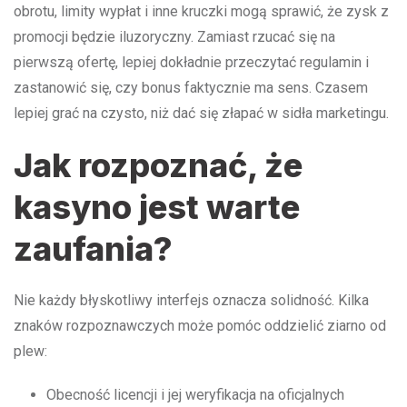
obrotu, limity wypłat i inne kruczki mogą sprawić, że zysk z
promocji będzie iluzoryczny. Zamiast rzucać się na
pierwszą ofertę, lepiej dokładnie przeczytać regulamin i
zastanowić się, czy bonus faktycznie ma sens. Czasem
lepiej grać na czysto, niż dać się złapać w sidła marketingu.
Jak rozpoznać, że
kasyno jest warte
zaufania?
Nie każdy błyskotliwy interfejs oznacza solidność. Kilka
znaków rozpoznawczych może pomóc oddzielić ziarno od
plew:
Obecność licencji i jej weryfikacja na oficjalnych