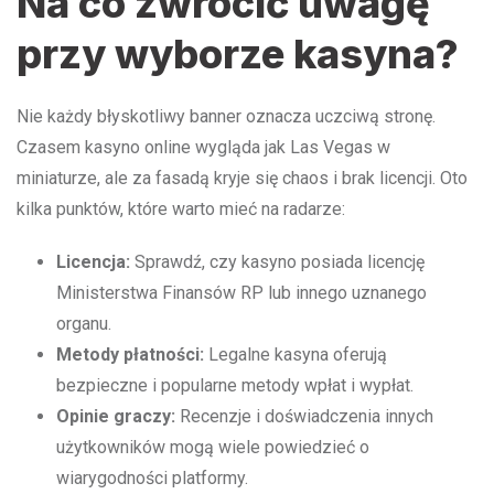
Na co zwrócić uwagę
przy wyborze kasyna?
Nie każdy błyskotliwy banner oznacza uczciwą stronę.
Czasem kasyno online wygląda jak Las Vegas w
miniaturze, ale za fasadą kryje się chaos i brak licencji. Oto
kilka punktów, które warto mieć na radarze:
Licencja:
Sprawdź, czy kasyno posiada licencję
Ministerstwa Finansów RP lub innego uznanego
organu.
Metody płatności:
Legalne kasyna oferują
bezpieczne i popularne metody wpłat i wypłat.
Opinie graczy:
Recenzje i doświadczenia innych
użytkowników mogą wiele powiedzieć o
wiarygodności platformy.