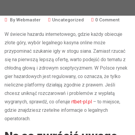
By
Webmaster
Uncategorized
0
Comment
W świecie hazardu internetowego, gdzie każdy obiecuje
złote góry, wybór legalnego kasyna online może
przypominać szukanie igły w stogu siana. Zamiast rzucać
się na pierwszą lepszą ofertę, warto podejść do tematu z
chłodną głową i zdrowym sceptycyzmem. W Polsce rynek
gier hazardowych jest regulowany, co oznacza, że tylko
nieliczne platformy działają zgodnie z prawem. Jeśli
chcesz uniknąć rozczarowań i problemów z wypłatą
wygranych, sprawdź, co oferuje
rtbet-pl.pl
– to miejsce,
gdzie znajdziesz rzetelne informacje o legalnych
operatorach.