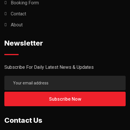
Booking Form
Contact
About
Newsletter
Subscribe For Daily Latest News & Updates
Contact Us