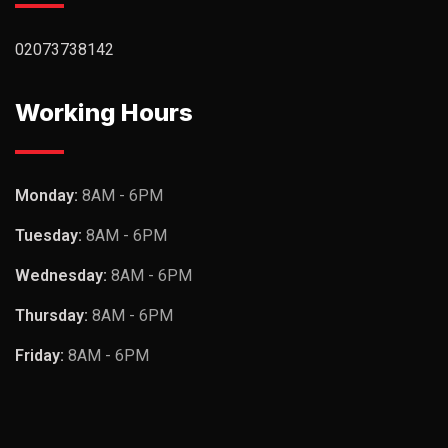
02073738142
Working Hours
Monday:
8AM - 6PM
Tuesday:
8AM - 6PM
Wednesday:
8AM - 6PM
Thursday:
8AM - 6PM
Friday:
8AM - 6PM