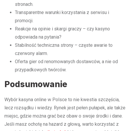
stronach.
Transparentne warunki korzystania z serwisu i
promocji.
Reakcje na opinie i skargi graczy – czy kasyno
odpowiada na pytania?
Stabilność techniczna strony – częste awarie to
czerwony alarm.
Oferta gier od renomowanych dostawców, a nie od
przypadkowych twórców.
Podsumowanie
Wybór kasyna online w Polsce to nie kwestia szczęścia,
lecz rozsądku i wiedzy. Rynek jest pełen pułapek, ale także
miejsc, gdzie można grać bez obaw o swoje środki i dane.
Jeśli masz ochotę na hazard z głową, warto korzystać z