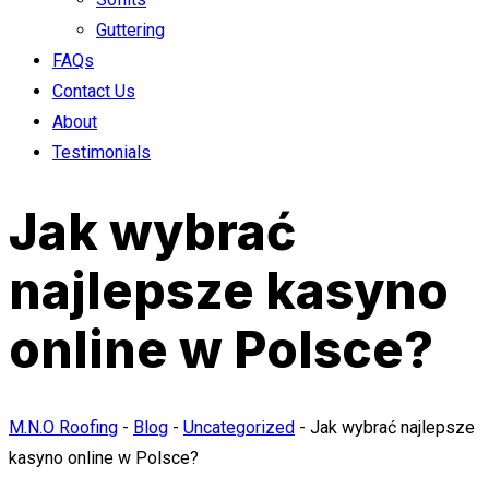
Guttering
FAQs
Contact Us
About
Testimonials
Jak wybrać
najlepsze kasyno
online w Polsce?
M.N.O Roofing
-
Blog
-
Uncategorized
-
Jak wybrać najlepsze
kasyno online w Polsce?