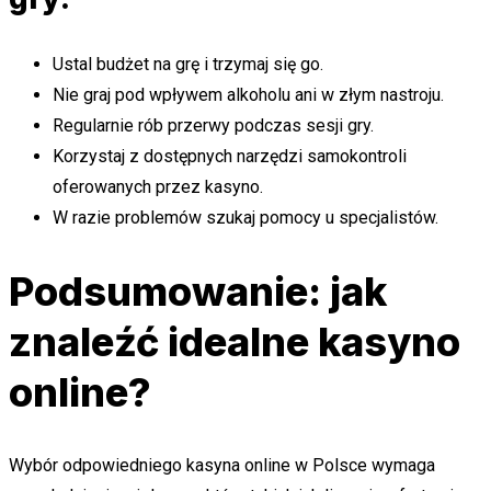
Ustal budżet na grę i trzymaj się go.
Nie graj pod wpływem alkoholu ani w złym nastroju.
Regularnie rób przerwy podczas sesji gry.
Korzystaj z dostępnych narzędzi samokontroli
oferowanych przez kasyno.
W razie problemów szukaj pomocy u specjalistów.
Podsumowanie: jak
znaleźć idealne kasyno
online?
Wybór odpowiedniego kasyna online w Polsce wymaga