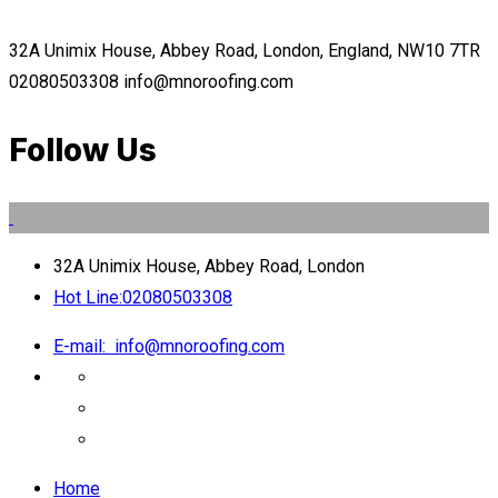
32A Unimix House, Abbey Road, London, England, NW10 7TR
02080503308
info@mnoroofing.com
Follow Us
32A Unimix House, Abbey Road, London
Hot Line:
02080503308
E-mail:
info@mnoroofing.com
Home