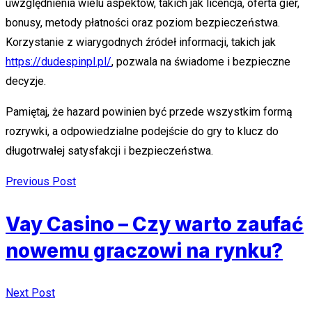
uwzględnienia wielu aspektów, takich jak licencja, oferta gier,
bonusy, metody płatności oraz poziom bezpieczeństwa.
Korzystanie z wiarygodnych źródeł informacji, takich jak
https://dudespinpl.pl/
, pozwala na świadome i bezpieczne
decyzje.
Pamiętaj, że hazard powinien być przede wszystkim formą
rozrywki, a odpowiedzialne podejście do gry to klucz do
długotrwałej satysfakcji i bezpieczeństwa.
Previous Post
Vay Casino – Czy warto zaufać
nowemu graczowi na rynku?
Next Post