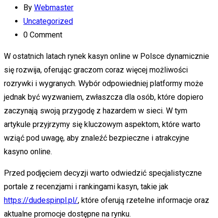
By
Webmaster
Uncategorized
0
Comment
W ostatnich latach rynek kasyn online w Polsce dynamicznie
się rozwija, oferując graczom coraz więcej możliwości
rozrywki i wygranych. Wybór odpowiedniej platformy może
jednak być wyzwaniem, zwłaszcza dla osób, które dopiero
zaczynają swoją przygodę z hazardem w sieci. W tym
artykule przyjrzymy się kluczowym aspektom, które warto
wziąć pod uwagę, aby znaleźć bezpieczne i atrakcyjne
kasyno online.
Przed podjęciem decyzji warto odwiedzić specjalistyczne
portale z recenzjami i rankingami kasyn, takie jak
https://dudespinpl.pl/
, które oferują rzetelne informacje oraz
aktualne promocje dostępne na rynku.