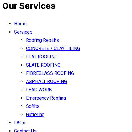
Our Services
Home
Services
Roofing Repairs
CONCRETE / CLAY TILING
FLAT ROOFING
SLATE ROOFING
FIBREGLASS ROOFING
ASPHALT ROOFING
LEAD WORK
Emergency Roofing
Soffits
Guttering
FAQs
Contact Us