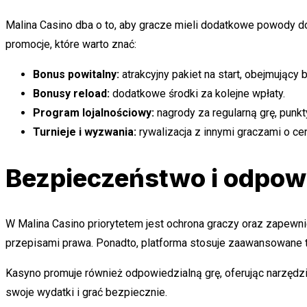
Malina Casino dba o to, aby gracze mieli dodatkowe powody d
promocje, które warto znać:
Bonus powitalny:
atrakcyjny pakiet na start, obejmując
Bonusy reload:
dodatkowe środki za kolejne wpłaty.
Program lojalnościowy:
nagrody za regularną grę, punk
Turnieje i wyzwania:
rywalizacja z innymi graczami o ce
Bezpieczeństwo i odpowi
W Malina Casino priorytetem jest ochrona graczy oraz zapewni
przepisami prawa. Ponadto, platforma stosuje zaawansowane t
Kasyno promuje również odpowiedzialną grę, oferując narzędz
swoje wydatki i grać bezpiecznie.