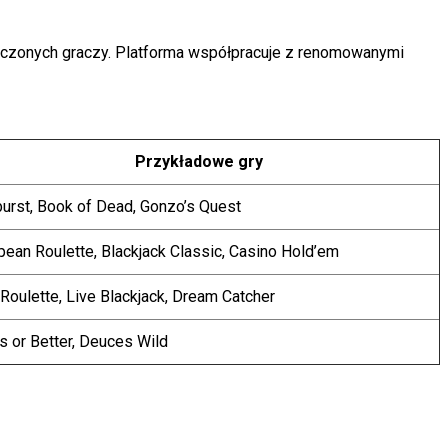
iadczonych graczy. Platforma współpracuje z renomowanymi
Przykładowe gry
burst, Book of Dead, Gonzo’s Quest
pean Roulette, Blackjack Classic, Casino Hold’em
 Roulette, Live Blackjack, Dream Catcher
s or Better, Deuces Wild