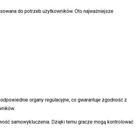
tosowana do potrzeb użytkowników. Oto najważniejsze
 odpowiednie organy regulacyjne, co gwarantuje zgodność z
wników.
liwość samowykluczenia. Dzięki temu gracze mogą kontrolować