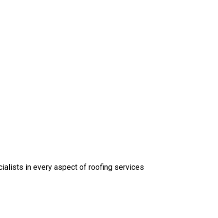
cialists in every aspect of roofing services