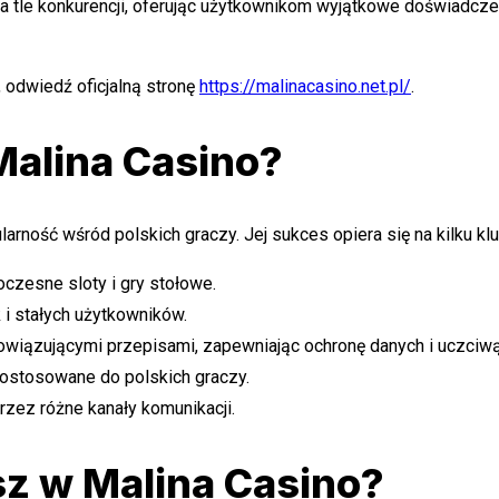
a tle konkurencji, oferując użytkownikom wyjątkowe doświadcze
 odwiedź oficjalną stronę
https://malinacasino.net.pl/
.
Malina Casino?
arność wśród polskich graczy. Jej sukces opiera się na kilku k
zesne sloty i gry stołowe.
 i stałych użytkowników.
owiązującymi przepisami, zapewniając ochronę danych i uczciw
dostosowane do polskich graczy.
zez różne kanały komunikacji.
esz w Malina Casino?