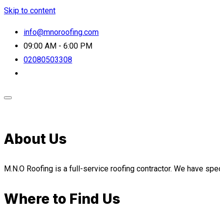
Skip to content
info@mnoroofing.com
09:00 AM - 6:00 PM
02080503308
About Us
M.N.O Roofing is a full-service roofing contractor. We have spe
Where to Find Us