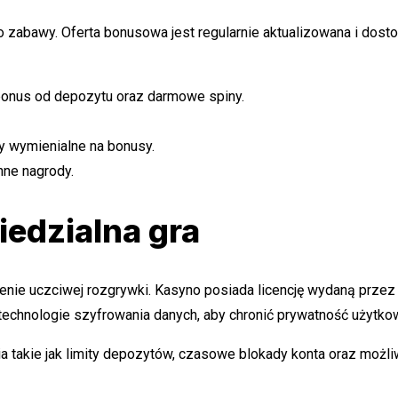
o zabawy. Oferta bonusowa jest regularnie aktualizowana i dos
y bonus od depozytu oraz darmowe spiny.
ty wymienialne na bonusy.
nne nagrody.
edzialna gra
enie uczciwej rozgrywki. Kasyno posiada licencję wydaną przez
echnologie szyfrowania danych, aby chronić prywatność użytko
ia takie jak limity depozytów, czasowe blokady konta oraz moż