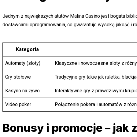
Jednym z największych atutów Malina Casino jest bogata bibli
dostawcami oprogramowania, co gwarantuje wysoką jakość i ró
Kategoria
Automaty (sloty)
Klasyczne i nowoczesne sloty z różn
Gry stołowe
Tradycyjne gry takie jak ruletka, blackja
Kasyno na żywo
Interaktywne gry z prawdziwymi krupi
Video poker
Połączenie pokera i automatów z różn
Bonusy i promocje – jak