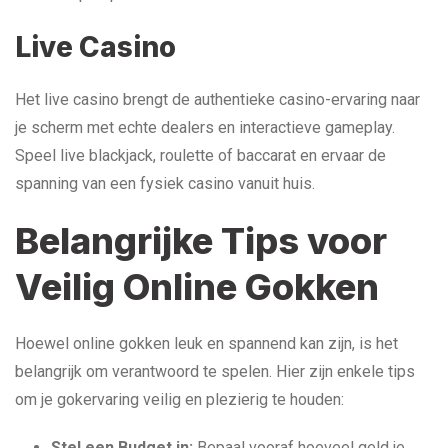
Live Casino
Het live casino brengt de authentieke casino-ervaring naar
je scherm met echte dealers en interactieve gameplay.
Speel live blackjack, roulette of baccarat en ervaar de
spanning van een fysiek casino vanuit huis.
Belangrijke Tips voor
Veilig Online Gokken
Hoewel online gokken leuk en spannend kan zijn, is het
belangrijk om verantwoord te spelen. Hier zijn enkele tips
om je gokervaring veilig en plezierig te houden:
Stel een Budget in:
Bepaal vooraf hoeveel geld je