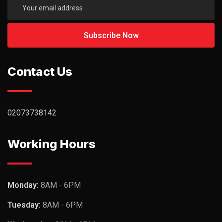
Contact Us
02073738142
Working Hours
Monday:
8AM - 6PM
Tuesday:
8AM - 6PM