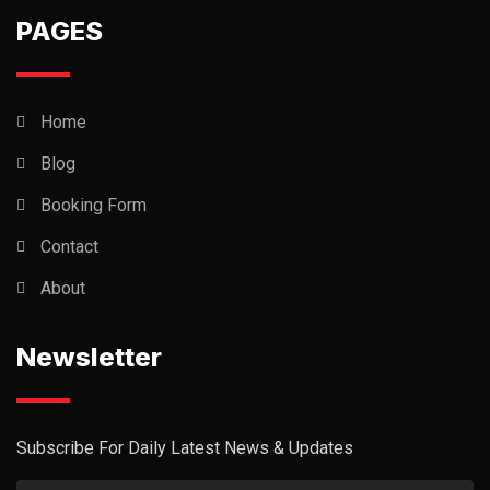
PAGES
Home
Blog
Booking Form
Contact
About
Newsletter
Subscribe For Daily Latest News & Updates