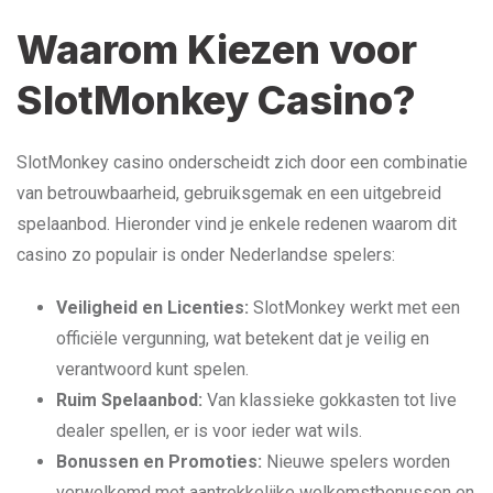
Waarom Kiezen voor
SlotMonkey Casino?
SlotMonkey casino onderscheidt zich door een combinatie
van betrouwbaarheid, gebruiksgemak en een uitgebreid
spelaanbod. Hieronder vind je enkele redenen waarom dit
casino zo populair is onder Nederlandse spelers:
Veiligheid en Licenties:
SlotMonkey werkt met een
officiële vergunning, wat betekent dat je veilig en
verantwoord kunt spelen.
Ruim Spelaanbod:
Van klassieke gokkasten tot live
dealer spellen, er is voor ieder wat wils.
Bonussen en Promoties:
Nieuwe spelers worden
verwelkomd met aantrekkelijke welkomstbonussen en