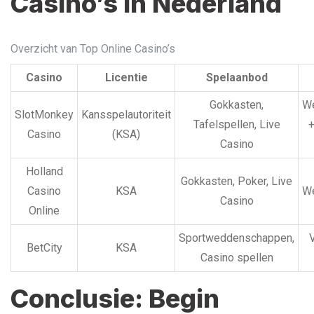
Casino’s in Nederland
Overzicht van Top Online Casino’s
Casino
Licentie
Spelaanbod
Gokkasten,
W
SlotMonkey
Kansspelautoriteit
Tafelspellen, Live
+
Casino
(KSA)
Casino
Holland
Gokkasten, Poker, Live
Casino
KSA
W
Casino
Online
Sportweddenschappen,
BetCity
KSA
Casino spellen
Conclusie: Begin