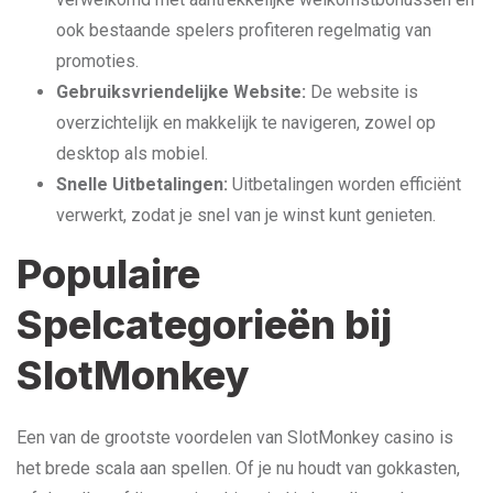
ook bestaande spelers profiteren regelmatig van
promoties.
Gebruiksvriendelijke Website:
De website is
overzichtelijk en makkelijk te navigeren, zowel op
desktop als mobiel.
Snelle Uitbetalingen:
Uitbetalingen worden efficiënt
verwerkt, zodat je snel van je winst kunt genieten.
Populaire
Spelcategorieën bij
SlotMonkey
Een van de grootste voordelen van SlotMonkey casino is
het brede scala aan spellen. Of je nu houdt van gokkasten,