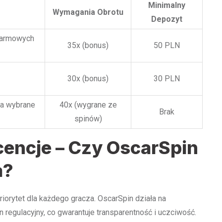
Minimalny
Wymagania Obrotu
Depozyt
darmowych
35x (bonus)
50 PLN
30x (bonus)
30 PLN
a wybrane
40x (wygrane ze
Brak
spinów)
cencje – Czy OscarSpin
a?
orytet dla każdego gracza. OscarSpin działa na
regulacyjny, co gwarantuje transparentność i uczciwość.