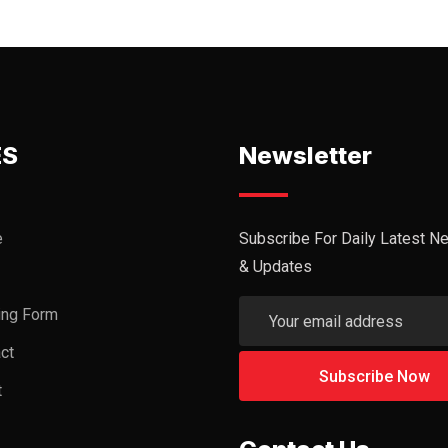
ES
Newsletter
e
Subscribe For Daily Latest N
& Updates
ing Form
ct
t