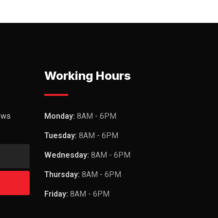
Working Hours
ews
Monday:
8AM - 6PM
Tuesday:
8AM - 6PM
Wednesday:
8AM - 6PM
Thursday:
8AM - 6PM
Friday:
8AM - 6PM