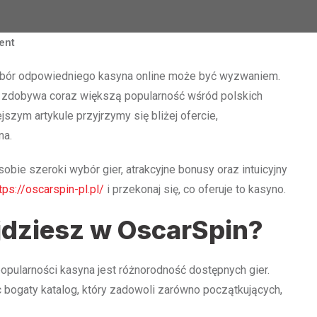
ent
ybór odpowiedniego kasyna online może być wyzwaniem.
re zdobywa coraz większą popularność wśród polskich
szym artykule przyjrzymy się bliżej ofercie,
na.
obie szeroki wybór gier, atrakcyjne bonusy oraz intuicyjny
tps://oscarspin-pl.pl/
i przekonaj się, co oferuje to kasyno.
ajdziesz w OscarSpin?
ularności kasyna jest różnorodność dostępnych gier.
 bogaty katalog, który zadowoli zarówno początkujących,