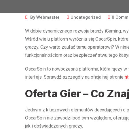
By
Webmaster
Uncategorized
0
Comm
W dobie dynamicznego rozwoju branży iGaming, w
Wśród wielu platform wyróżnia się OscarSpin, któ
graczy. Czy warto zaufać temu operatorowi? W niniej
funkcjonalnościom oraz bezpieczeństwu tego kasy
OscarSpin to nowoczesna platforma, która łączy w s
interfejs. Sprawdź szczegóły na oficjalnej stronie
ht
Oferta Gier – Co Zn
Jednym z kluczowych elementów decydujących o pop
OscarSpin nie zawodzi pod tym względem, oferując
jak i doświadczonych graczy.