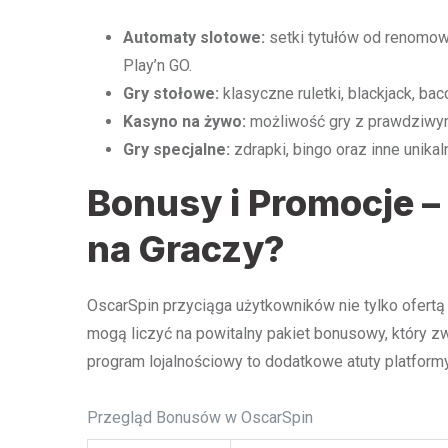
Automaty slotowe:
setki tytułów od renomow
Play’n GO.
Gry stołowe:
klasyczne ruletki, blackjack, ba
Kasyno na żywo:
możliwość gry z prawdziwym
Gry specjalne:
zdrapki, bingo oraz inne unikal
Bonusy i Promocje –
na Graczy?
OscarSpin przyciąga użytkowników nie tylko ofertą 
mogą liczyć na powitalny pakiet bonusowy, który z
program lojalnościowy to dodatkowe atuty platformy
Przegląd Bonusów w OscarSpin