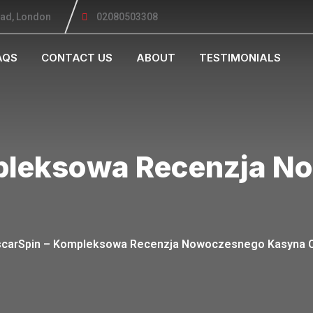
oad, London
02080503308
AQS
CONTACT US
ABOUT
TESTIMONIALS
pleksowa Recenzja N
carSpin – Kompleksowa Recenzja Nowoczesnego Kasyna O