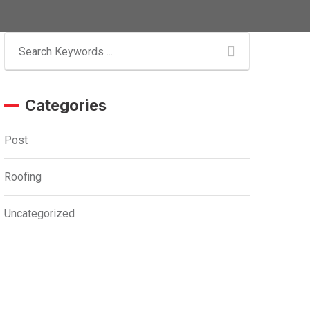
Categories
Post
Roofing
Uncategorized