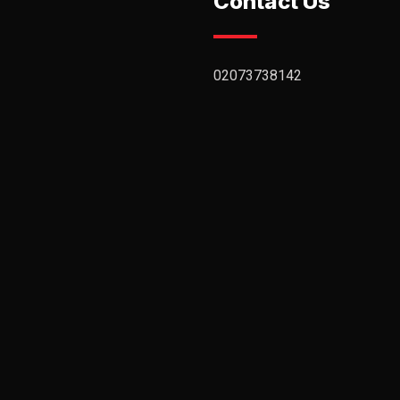
Contact Us
02073738142