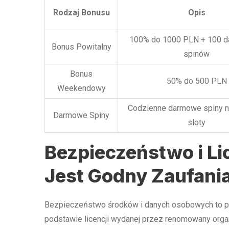
Rodzaj Bonusu
Opis
100% do 1000 PLN + 100 
Bonus Powitalny
spinów
Bonus
50% do 500 PLN
Weekendowy
Codzienne darmowe spiny n
Darmowe Spiny
sloty
Bezpieczeństwo i Li
Jest Godny Zaufani
Bezpieczeństwo środków i danych osobowych to pri
podstawie licencji wydanej przez renomowany organ 