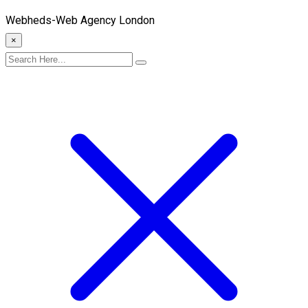
Webheds-Web Agency London
×