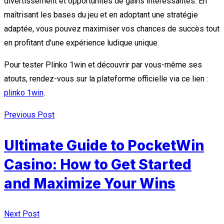
divertissement et opportunités de gains intéressantes. En
maîtrisant les bases du jeu et en adoptant une stratégie
adaptée, vous pouvez maximiser vos chances de succès tout
en profitant d’une expérience ludique unique.
Pour tester Plinko 1win et découvrir par vous-même ses
atouts, rendez-vous sur la plateforme officielle via ce lien :
plinko 1win
.
Previous Post
Ultimate Guide to PocketWin
Casino: How to Get Started
and Maximize Your Wins
Next Post