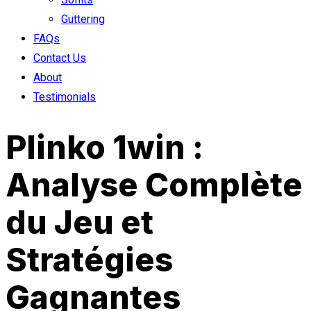
Guttering
FAQs
Contact Us
About
Testimonials
Plinko 1win :
Analyse Complète
du Jeu et
Stratégies
Gagnantes