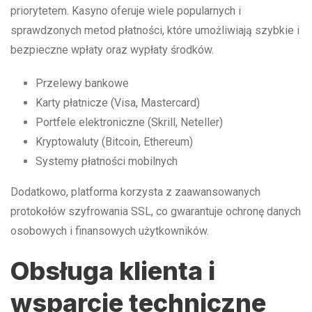
priorytetem. Kasyno oferuje wiele popularnych i
sprawdzonych metod płatności, które umożliwiają szybkie i
bezpieczne wpłaty oraz wypłaty środków.
Przelewy bankowe
Karty płatnicze (Visa, Mastercard)
Portfele elektroniczne (Skrill, Neteller)
Kryptowaluty (Bitcoin, Ethereum)
Systemy płatności mobilnych
Dodatkowo, platforma korzysta z zaawansowanych
protokołów szyfrowania SSL, co gwarantuje ochronę danych
osobowych i finansowych użytkowników.
Obsługa klienta i
wsparcie techniczne