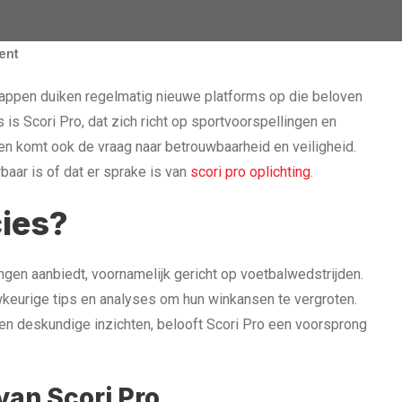
ent
appen duiken regelmatig nieuwe platforms op die beloven
 is Scori Pro, dat zich richt op sportvoorspellingen en
ten komt ook de vraag naar betrouwbaarheid en veiligheid.
baar is of dat er sprake is van
scori pro oplichting
.
cies?
ingen aanbiedt, voornamelijk gericht op voetbalwedstrijden.
wkeurige tips en analyses om hun winkansen te vergroten.
 en deskundige inzichten, belooft Scori Pro een voorsprong
van Scori Pro