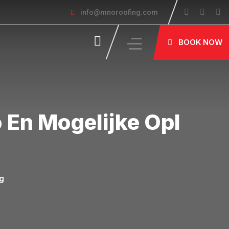
info@mnoroofing.com
BOOK NOW
 En Mogelijke Opl
ng