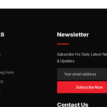
ES
Newsletter
e
Subscribe For Daily Latest N
& Updates
ing Form
ct
t
Contact Us