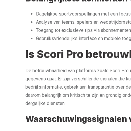
Dagelijkse sportvoorspellingen met een focus
Analyse van teams, spelers en wedstrijdomst
Toegang tot exclusieve tips via abonnementen
Gebruiksvriendelijke interface en mobiele toeg
Is Scori Pro betrouw
De betrouwbaarheid van platforms zoals Scori Pro i
gegevens gaat. Er zijn verschillende signalen die ku
bedrijfsinformatie, gebrek aan transparantie over d
daarom belangrijk om kritisch te zijn en grondig on
dergelijke diensten.
Waarschuwingssignalen v