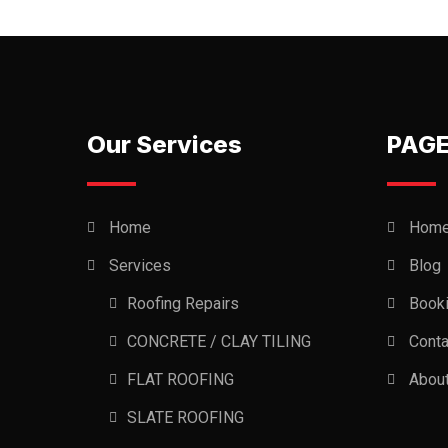
Our Services
PAG
Home
Hom
Services
Blog
Roofing Repairs
Book
CONCRETE / CLAY TILING
Conta
FLAT ROOFING
Abou
SLATE ROOFING