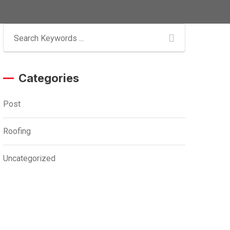
Categories
Post
Roofing
Uncategorized