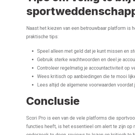
sportweddenschap
Naast het kiezen van een betrouwbaar platform is het
praktische tips:
Speel alleen met geld dat je kunt missen en st
Gebruik sterke wachtwoorden en deel je accou
Controleer regelmatig je accountactiviteit op v
Wees kritisch op aanbiedingen die te mooi lijk
Lees altijd de algemene voorwaarden voordat 
Conclusie
Scori Pro is een van de vele platforms die sportvo
functies heeft, is het essentieel om alert te zijn op
onderzoek te doen, reviews te lezen en kritisch te