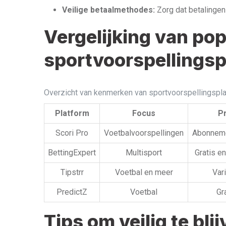
Veilige betaalmethodes:
Zorg dat betalingen
Vergelijking van pop
sportvoorspellingsp
Overzicht van kenmerken van sportvoorspellingspl
Platform
Focus
Pr
Scori Pro
Voetbalvoorspellingen
Abonnem
BettingExpert
Multisport
Gratis e
Tipstrr
Voetbal en meer
Var
PredictZ
Voetbal
Gr
Tips om veilig te blij