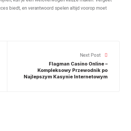
ces biedt, en verantwoord spelen altijd voorop moet
Next Post
Flagman Casino Online –
Kompleksowy Przewodnik po
Najlepszym Kasynie Internetowym