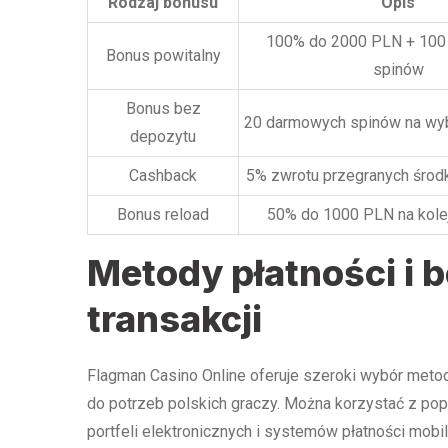
Rodzaj bonusu
Opis
100% do 2000 PLN + 100
Bonus powitalny
spinów
Bonus bez
20 darmowych spinów na wy
depozytu
Cashback
5% zwrotu przegranych środ
Bonus reload
50% do 1000 PLN na kole
Metody płatności i 
transakcji
Flagman Casino Online oferuje szeroki wybór metod
do potrzeb polskich graczy. Można korzystać z pop
portfeli elektronicznych i systemów płatności mobil