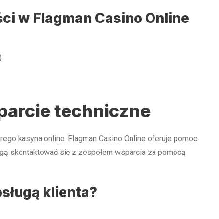
ci w Flagman Casino Online
)
sparcie techniczne
obrego kasyna online. Flagman Casino Online oferuje pomoc
mogą skontaktować się z zespołem wsparcia za pomocą
sługą klienta?