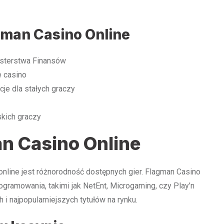
gman Casino Online
nisterstwa Finansów
e casino
cje dla stałych graczy
kich graczy
an Casino Online
line jest różnorodność dostępnych gier. Flagman Casino
gramowania, takimi jak NetEnt, Microgaming, czy Play’n
i najpopularniejszych tytułów na rynku.