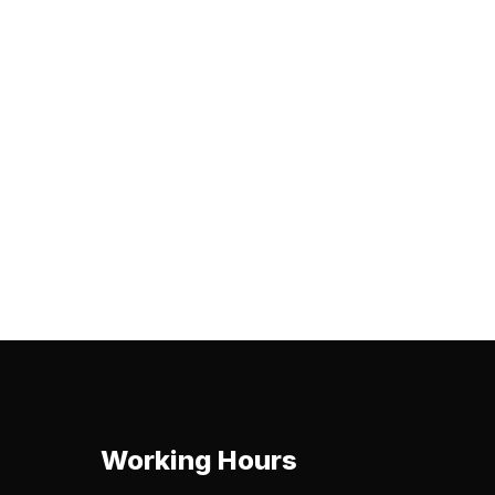
Working Hours