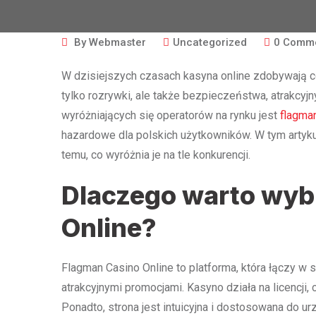
By
Webmaster
Uncategorized
0
Comm
W dzisiejszych czasach kasyna online zdobywają c
tylko rozrywki, ale także bezpieczeństwa, atrakcy
wyróżniających się operatorów na rynku jest
flagman
hazardowe dla polskich użytkowników. W tym artykul
temu, co wyróżnia je na tle konkurencji.
Dlaczego warto wyb
Online?
Flagman Casino Online to platforma, która łączy w 
atrakcyjnymi promocjami. Kasyno działa na licencji,
Ponadto, strona jest intuicyjna i dostosowana do 