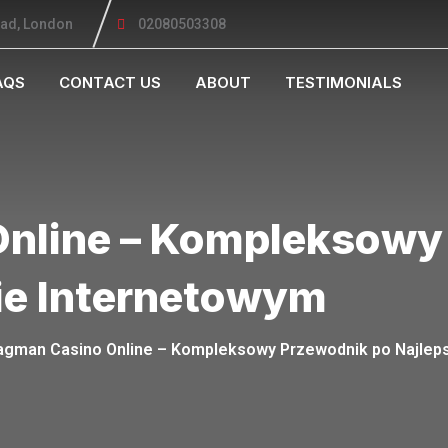
oad, London
02080503308
AQS
CONTACT US
ABOUT
TESTIMONIALS
Online – Kompleksowy
ie Internetowym
agman Casino Online – Kompleksowy Przewodnik po Najlep