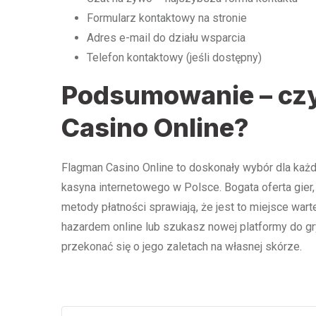
Formularz kontaktowy na stronie
Adres e-mail do działu wsparcia
Telefon kontaktowy (jeśli dostępny)
Podsumowanie – czy
Casino Online?
Flagman Casino Online to doskonały wybór dla każd
kasyna internetowego w Polsce. Bogata oferta gier
metody płatności sprawiają, że jest to miejsce war
hazardem online lub szukasz nowej platformy do g
przekonać się o jego zaletach na własnej skórze.