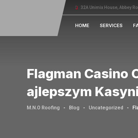
Skip
32A Unimix House, Abbey R
to
content
HOME
SERVICES
F
Flagman Casino 
Ajlepszym Kasyn
M.N.O Roofing
-
Blog
-
Uncategorized
-
Fl