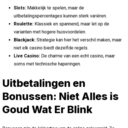
Slots:
Makkelijk te spelen, maar de
uitbetalingspercentages kunnen sterk variëren.
Roulette:
Klassiek en spannend, maar let op de
varianten met hogere huisvoordelen.
Blackjack:
Strategie kan hier het verschil maken, maar
niet elk casino biedt dezelfde regels.
Live Casino:
De charme van een echt casino, maar
soms met technische haperingen.
Uitbetalingen en
Bonussen: Niet Alles is
Goud Wat Er Blink