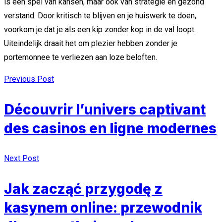
is een spel van kansen, maar ook van strategie en gezond
verstand. Door kritisch te blijven en je huiswerk te doen,
voorkom je dat je als een kip zonder kop in de val loopt.
Uiteindelijk draait het om plezier hebben zonder je
portemonnee te verliezen aan loze beloften.
Previous Post
Découvrir l’univers captivant
des casinos en ligne modernes
Next Post
Jak zacząć przygodę z
kasynem online: przewodnik