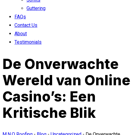
Guttering
FAQs
Contact Us
About
Testimonials
De Onverwachte
Wereld van Online
Casino’s: Een
Kritische Blik
M.N.O Roofing
-
Blog
-
Uncategorized
-
De Onverwachte