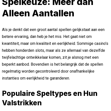
Spelkeuze: Meer dan
Alleen Aantallen
Als je denkt dat een groot aantal spellen gelijkstaat aan een
betere ervaring, dan heb je het mis. Het gaat niet om
kwantiteit, maar om kwaliteit en eerlijkheid. Sommige casino’s
hebben honderden slots, maar als ze allemaal van dezelfde
twijfelachtige ontwikkelaar komen, zit je alsnog met een
beperkt aanbod. Bovendien is het belangrijk dat de spellen
regelmatig worden gecontroleerd door onafhankelijke
instanties om eerlijkheid te garanderen.
Populaire Speltypes en Hun
Valstrikken