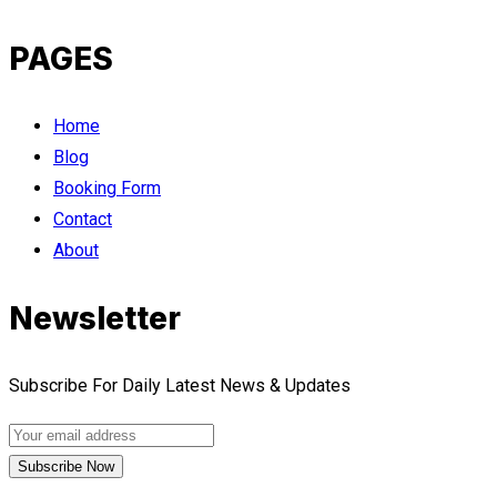
PAGES
Home
Blog
Booking Form
Contact
About
Newsletter
Subscribe For Daily Latest News & Updates