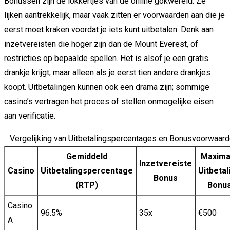
Bonussen zijn de lokkertjes van de online gokwereld. Ze
lijken aantrekkelijk, maar vaak zitten er voorwaarden aan die je
eerst moet kraken voordat je iets kunt uitbetalen. Denk aan
inzetvereisten die hoger zijn dan de Mount Everest, of
restricties op bepaalde spellen. Het is alsof je een gratis
drankje krijgt, maar alleen als je eerst tien andere drankjes
koopt. Uitbetalingen kunnen ook een drama zijn; sommige
casino’s vertragen het proces of stellen onmogelijke eisen
aan verificatie.
Vergelijking van Uitbetalingspercentages en Bonusvoorwaar
Gemiddeld
Maxima
Inzetvereiste
Casino
Uitbetalingspercentage
Uitbetal
Bonus
(RTP)
Bonu
Casino
96.5%
35x
€500
A