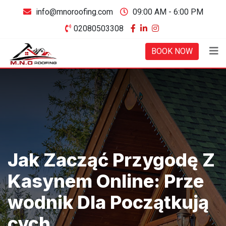
Skip
info@mnoroofing.com
09:00 AM - 6:00 PM
to
02080503308
content
BOOK NOW
Jak Zacząć Przygodę Z
Kasynem Online: Prze
Wodnik Dla Początkują
Cych