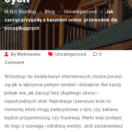
M.N.O Roofing
-
Blog
-
Uncategorized
-
Jak
zacząć przygodę z kasynem online: przewodnik dla
początkujących
By
Webmaster
Uncategorized
0
Comment
Wchodząc do świata kasyn internetowych, można poczuć
się jak w labiryncie pełnym świateł i dźwięków. Nie każdy
jednak wie, jak zacząć bez zbędnego stresu i
niepotrzebnych strat. Rejestracja i pierwsze kroki to
momenty, które mogą zadecydować o tym, czy zabawa
będzie przyjemnością, czy frustracją. Warto więc podejść
do tego z rozwagą i odrobiną wiedzy. Jeśli zastanawiasz