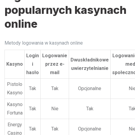
popularnych kasynach
online
Metody logowania w kasynach online
Login
Logowanie
Logowani
Dwuskładnikowe
Kasyno
i
przez e-
med
uwierzytelnianie
hasło
mail
społeczn
Pistolo
Tak
Tak
Opcjonalne
Ni
Kasyno
Kasyno
Tak
Nie
Tak
Ta
Fortuna
Energy
Tak
Tak
Opcjonalne
Ni
Casino