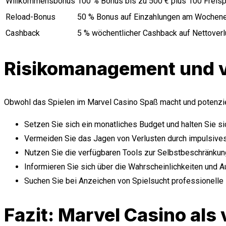
Willkommensbonus
100 % Bonus bis zu 500 € plus 100 Freisp
Reload-Bonus
50 % Bonus auf Einzahlungen am Wochen
Cashback
5 % wöchentlicher Cashback auf Nettoverl
Risikomanagement und v
Obwohl das Spielen im Marvel Casino Spaß macht und potenziell 
Setzen Sie sich ein monatliches Budget und halten Sie sic
Vermeiden Sie das Jagen von Verlusten durch impulsive
Nutzen Sie die verfügbaren Tools zur Selbstbeschränkung
Informieren Sie sich über die Wahrscheinlichkeiten und 
Suchen Sie bei Anzeichen von Spielsucht professionelle 
Fazit: Marvel Casino als