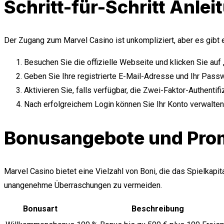
Schritt-für-Schritt Anle
Der Zugang zum Marvel Casino ist unkompliziert, aber es gibt
Besuchen Sie die offizielle Webseite und klicken Sie auf 
Geben Sie Ihre registrierte E-Mail-Adresse und Ihr Passw
Aktivieren Sie, falls verfügbar, die Zwei-Faktor-Authentif
Nach erfolgreichem Login können Sie Ihr Konto verwalten,
Bonusangebote und Pro
Marvel Casino bietet eine Vielzahl von Boni, die das Spielkap
unangenehme Überraschungen zu vermeiden.
Bonusart
Beschreibung