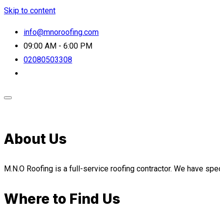
Skip to content
info@mnoroofing.com
09:00 AM - 6:00 PM
02080503308
About Us
M.N.O Roofing is a full-service roofing contractor. We have spe
Where to Find Us