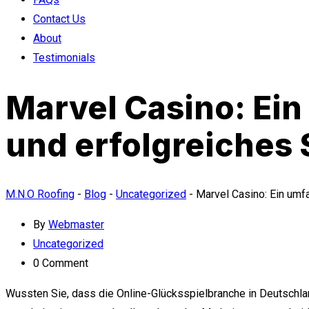
Contact Us
About
Testimonials
Marvel Casino: Ein
und erfolgreiches 
M.N.O Roofing
-
Blog
-
Uncategorized
-
Marvel Casino: Ein umf
By
Webmaster
Uncategorized
0
Comment
Wussten Sie, dass die Online-Glücksspielbranche in Deutschla