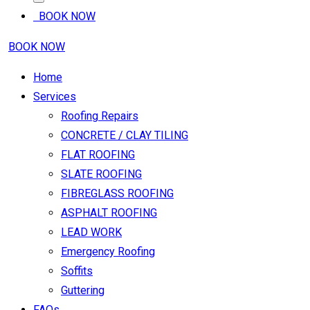
BOOK NOW
BOOK NOW
Home
Services
Roofing Repairs
CONCRETE / CLAY TILING
FLAT ROOFING
SLATE ROOFING
FIBREGLASS ROOFING
ASPHALT ROOFING
LEAD WORK
Emergency Roofing
Soffits
Guttering
FAQs