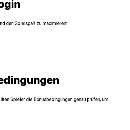
ogin
und den Spielspaß zu maximieren:
Bedingungen
ollten Spieler die Bonusbedingungen genau prüfen, um