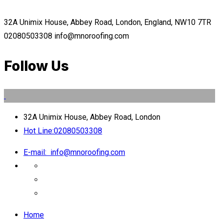
32A Unimix House, Abbey Road, London, England, NW10 7TR
02080503308
info@mnoroofing.com
Follow Us
32A Unimix House, Abbey Road, London
Hot Line:
02080503308
E-mail:
info@mnoroofing.com
Home