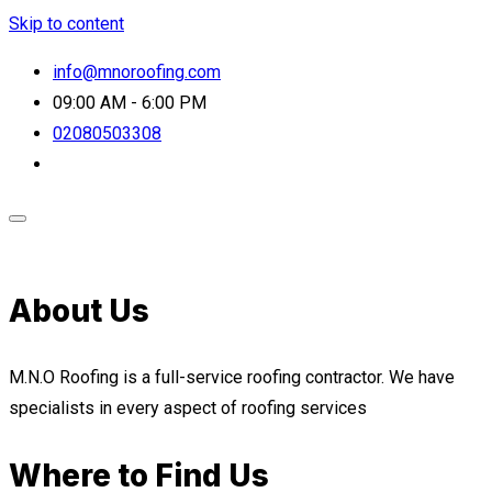
Skip to content
info@mnoroofing.com
09:00 AM - 6:00 PM
02080503308
About Us
M.N.O Roofing is a full-service roofing contractor. We have
specialists in every aspect of roofing services
Where to Find Us