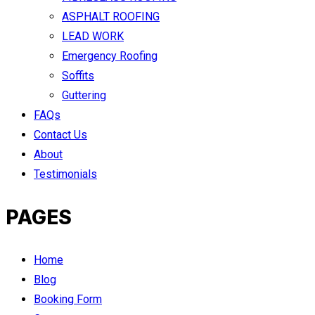
ASPHALT ROOFING
LEAD WORK
Emergency Roofing
Soffits
Guttering
FAQs
Contact Us
About
Testimonials
PAGES
Home
Blog
Booking Form