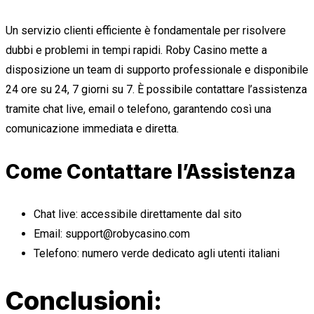
Un servizio clienti efficiente è fondamentale per risolvere
dubbi e problemi in tempi rapidi. Roby Casino mette a
disposizione un team di supporto professionale e disponibile
24 ore su 24, 7 giorni su 7. È possibile contattare l’assistenza
tramite chat live, email o telefono, garantendo così una
comunicazione immediata e diretta.
Come Contattare l’Assistenza
Chat live: accessibile direttamente dal sito
Email: support@robycasino.com
Telefono: numero verde dedicato agli utenti italiani
Conclusioni: