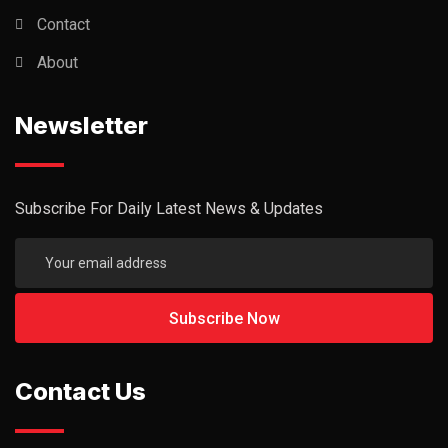
Contact
About
Newsletter
Subscribe For Daily Latest News & Updates
Contact Us