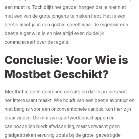
een must is. Toch blijft het gevoel hangen dat je hier niet
met een van de grote jongens te maken hebt. Het is een
beetje alsof je in een gokhal speelt waar de eigenaar een
beetje eigenwijs is en niet altijd even duidelijk
communiceert over de regels.
Conclusie: Voor Wie is
Mostbet Geschikt?
Mostbet is geen doorsnee goksite en dat is precies wat
het interessant maakt. Wie houdt van een beetje avontuur en
niet bang is voor een onconventionele aanpak, kan hier zijn
draai vinden. De mix van sportweddenschappen en
casinospellen biedt afwisseling, maar verwacht geen
gladgestreken ervaring zoals bij de grote, gevestigde