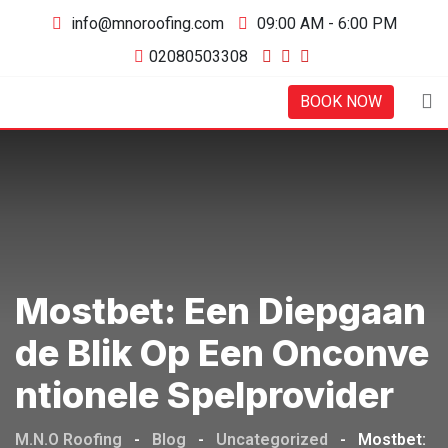
Skip
info@mnoroofing.com
09:00 AM - 6:00 PM
to
02080503308
content
BOOK NOW
Mostbet: Een Diepgaan
De Blik Op Een Onconve
Ntionele Spelprovider
M.N.O Roofing
-
Blog
-
Uncategorized
-
Mostbet: