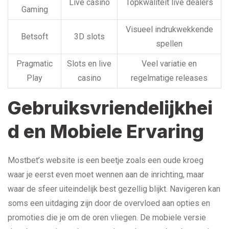
Live casino
Topkwaliteit live dealers
Gaming
Visueel indrukwekkende
Betsoft
3D slots
spellen
Pragmatic
Slots en live
Veel variatie en
Play
casino
regelmatige releases
Gebruiksvriendelijkhei
d en Mobiele Ervaring
Mostbet’s website is een beetje zoals een oude kroeg
waar je eerst even moet wennen aan de inrichting, maar
waar de sfeer uiteindelijk best gezellig blijkt. Navigeren kan
soms een uitdaging zijn door de overvloed aan opties en
promoties die je om de oren vliegen. De mobiele versie