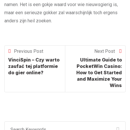
namen. Het is een gokje waard voor wie nieuwsgierig is,
maar een serieuze gokker zal waarschijnlijk toch ergens
anders zijn heil zoeken.
Previous Post
Next Post
VinciSpin – Czy warto
Ultimate Guide to
zaufać tej platformie
PocketWin Casino:
do gier online?
How to Get Started
and Maximize Your
Wins