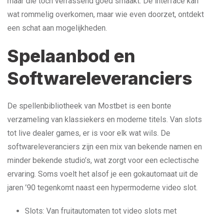
maar die toch verrassend goed smaakt. De interface kan
wat rommelig overkomen, maar wie even doorzet, ontdekt
een schat aan mogelijkheden.
Spelaanbod en
Softwareleveranciers
De spellenbibliotheek van Mostbet is een bonte
verzameling van klassiekers en moderne titels. Van slots
tot live dealer games, er is voor elk wat wils. De
softwareleveranciers zijn een mix van bekende namen en
minder bekende studio’s, wat zorgt voor een eclectische
ervaring. Soms voelt het alsof je een gokautomaat uit de
jaren ’90 tegenkomt naast een hypermoderne video slot.
Slots: Van fruitautomaten tot video slots met