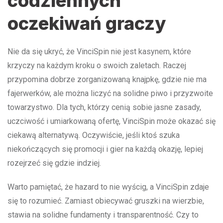
codziennych
oczekiwań graczy
Nie da się ukryć, że VinciSpin nie jest kasynem, które
krzyczy na każdym kroku o swoich zaletach. Raczej
przypomina dobrze zorganizowaną knajpkę, gdzie nie ma
fajerwerków, ale można liczyć na solidne piwo i przyzwoite
towarzystwo. Dla tych, którzy cenią sobie jasne zasady,
uczciwość i umiarkowaną ofertę, VinciSpin może okazać się
ciekawą alternatywą. Oczywiście, jeśli ktoś szuka
niekończących się promocji i gier na każdą okazję, lepiej
rozejrzeć się gdzie indziej.
Warto pamiętać, że hazard to nie wyścig, a VinciSpin zdaje
się to rozumieć. Zamiast obiecywać gruszki na wierzbie,
stawia na solidne fundamenty i transparentność. Czy to