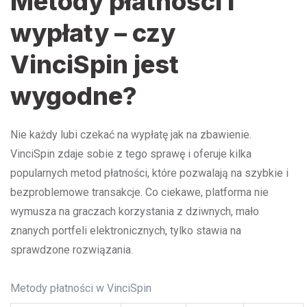
Metody płatności i
wypłaty – czy
VinciSpin jest
wygodne?
Nie każdy lubi czekać na wypłatę jak na zbawienie.
VinciSpin zdaje sobie z tego sprawę i oferuje kilka
popularnych metod płatności, które pozwalają na szybkie i
bezproblemowe transakcje. Co ciekawe, platforma nie
wymusza na graczach korzystania z dziwnych, mało
znanych portfeli elektronicznych, tylko stawia na
sprawdzone rozwiązania.
Metody płatności w VinciSpin