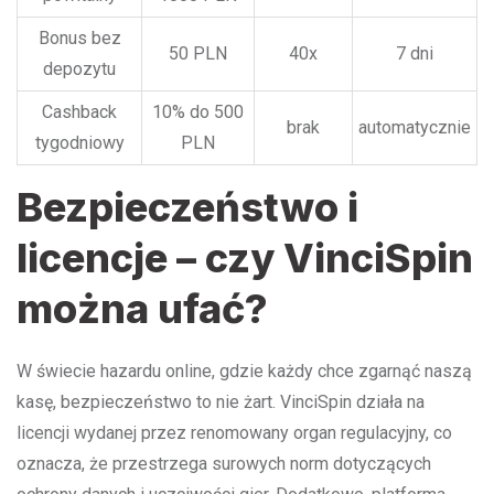
Bonus bez
50 PLN
40x
7 dni
depozytu
Cashback
10% do 500
brak
automatycznie
tygodniowy
PLN
Bezpieczeństwo i
licencje – czy VinciSpin
można ufać?
W świecie hazardu online, gdzie każdy chce zgarnąć naszą
kasę, bezpieczeństwo to nie żart. VinciSpin działa na
licencji wydanej przez renomowany organ regulacyjny, co
oznacza, że przestrzega surowych norm dotyczących