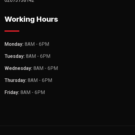
02073738142
Working Hours
Monday:
8AM - 6PM
Tuesday:
8AM - 6PM
Wednesday:
8AM - 6PM
Thursday:
8AM - 6PM
Friday:
8AM - 6PM