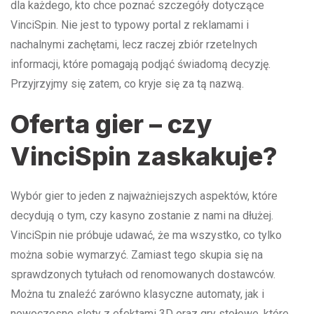
dla każdego, kto chce poznać szczegóły dotyczące
VinciSpin. Nie jest to typowy portal z reklamami i
nachalnymi zachętami, lecz raczej zbiór rzetelnych
informacji, które pomagają podjąć świadomą decyzję.
Przyjrzyjmy się zatem, co kryje się za tą nazwą.
Oferta gier – czy
VinciSpin zaskakuje?
Wybór gier to jeden z najważniejszych aspektów, które
decydują o tym, czy kasyno zostanie z nami na dłużej.
VinciSpin nie próbuje udawać, że ma wszystko, co tylko
można sobie wymarzyć. Zamiast tego skupia się na
sprawdzonych tytułach od renomowanych dostawców.
Można tu znaleźć zarówno klasyczne automaty, jak i
nowoczesne sloty z efektami 3D oraz gry stołowe, które