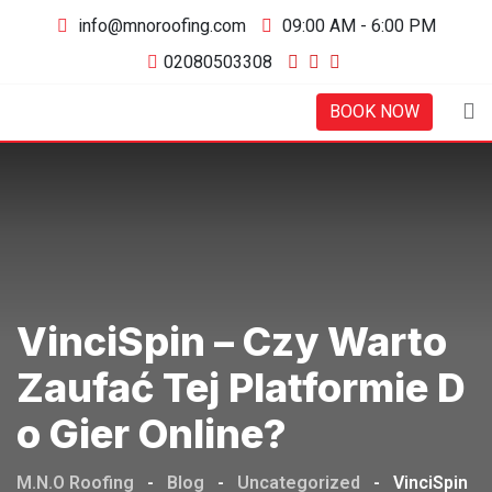
Skip
info@mnoroofing.com
09:00 AM - 6:00 PM
to
02080503308
content
BOOK NOW
VinciSpin – Czy Warto
Zaufać Tej Platformie D
O Gier Online?
M.N.O Roofing
-
Blog
-
Uncategorized
-
VinciSpin