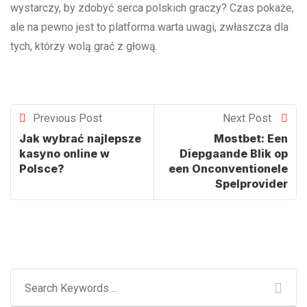
wystarczy, by zdobyć serca polskich graczy? Czas pokaże,
ale na pewno jest to platforma warta uwagi, zwłaszcza dla
tych, którzy wolą grać z głową.
Previous Post
Next Post
Jak wybrać najlepsze
Mostbet: Een
kasyno online w
Diepgaande Blik op
Polsce?
een Onconventionele
Spelprovider