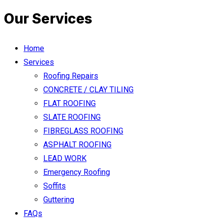
Our Services
Home
Services
Roofing Repairs
CONCRETE / CLAY TILING
FLAT ROOFING
SLATE ROOFING
FIBREGLASS ROOFING
ASPHALT ROOFING
LEAD WORK
Emergency Roofing
Soffits
Guttering
FAQs