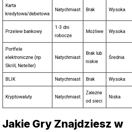
Karta
Natychmiast
Brak
Wysoka
kredytowa/debetowa
1-3 dni
Przelew bankowy
Możliwe
Wysoka
robocze
Portfele
Brak lub
elektroniczne (np.
Natychmiast
Średnia
niskie
Skrill, Neteller)
BLIK
Natychmiast
Brak
Wysoka
Zależne
Kryptowaluty
Natychmiast
Niska
od sieci
Jakie Gry Znajdziesz w