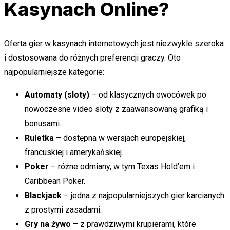
Kasynach Online?
Oferta gier w kasynach internetowych jest niezwykle szeroka
i dostosowana do różnych preferencji graczy. Oto
najpopularniejsze kategorie:
Automaty (sloty)
– od klasycznych owocówek po
nowoczesne video sloty z zaawansowaną grafiką i
bonusami.
Ruletka
– dostępna w wersjach europejskiej,
francuskiej i amerykańskiej.
Poker
– różne odmiany, w tym Texas Hold’em i
Caribbean Poker.
Blackjack
– jedna z najpopularniejszych gier karcianych
z prostymi zasadami.
Gry na żywo
– z prawdziwymi krupierami, które