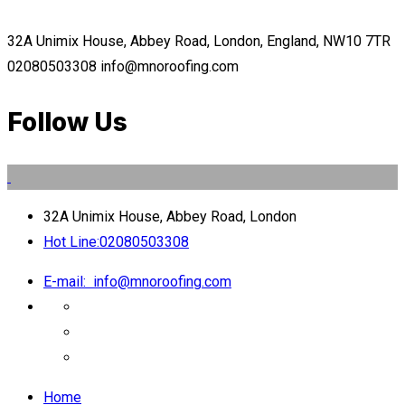
32A Unimix House, Abbey Road, London, England, NW10 7TR
02080503308
info@mnoroofing.com
Follow Us
32A Unimix House, Abbey Road, London
Hot Line:
02080503308
E-mail:
info@mnoroofing.com
Home