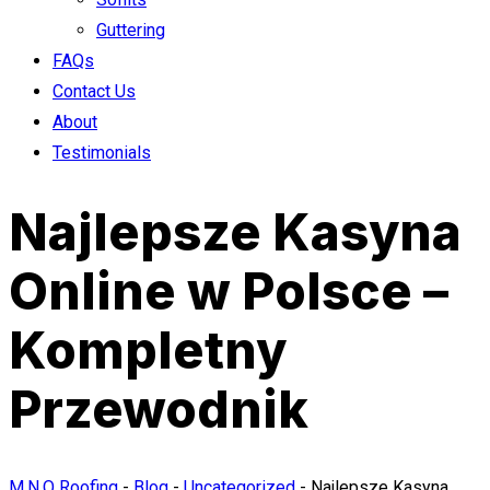
Guttering
FAQs
Contact Us
About
Testimonials
Najlepsze Kasyna
Online w Polsce –
Kompletny
Przewodnik
M.N.O Roofing
-
Blog
-
Uncategorized
-
Najlepsze Kasyna