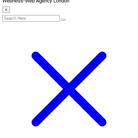
Webheds-Web Agency London
×