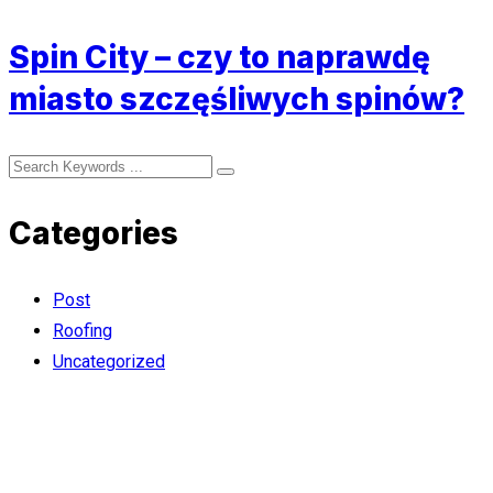
Spin City – czy to naprawdę
miasto szczęśliwych spinów?
Categories
Post
Roofing
Uncategorized