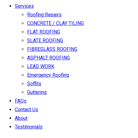
Services
Roofing Repairs
CONCRETE / CLAY TILING
FLAT ROOFING
SLATE ROOFING
FIBREGLASS ROOFING
ASPHALT ROOFING
LEAD WORK
Emergency Roofing
Soffits
Guttering
FAQs
Contact Us
About
Testimonials