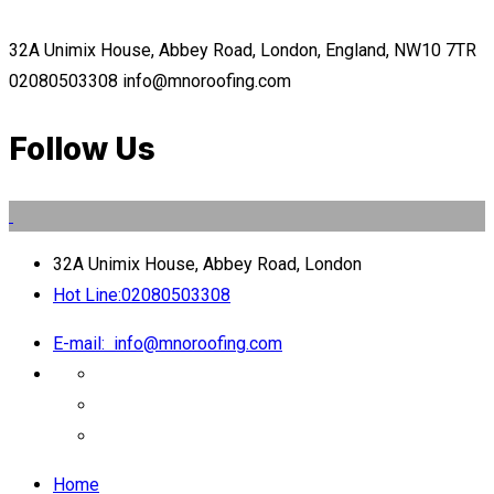
32A Unimix House, Abbey Road, London, England, NW10 7TR
02080503308
info@mnoroofing.com
Follow Us
32A Unimix House, Abbey Road, London
Hot Line:
02080503308
E-mail:
info@mnoroofing.com
Home