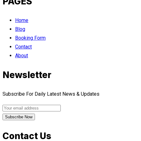
PAGES
Home
Blog
Booking Form
Contact
About
Newsletter
Subscribe For Daily Latest News & Updates
Contact Us