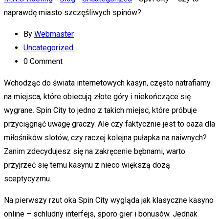
naprawdę miasto szczęśliwych spinów?
By
Webmaster
Uncategorized
0
Comment
Wchodząc do świata internetowych kasyn, często natrafiamy
na miejsca, które obiecują złote góry i niekończące się
wygrane. Spin City to jedno z takich miejsc, które próbuje
przyciągnąć uwagę graczy. Ale czy faktycznie jest to oaza dla
miłośników slotów, czy raczej kolejna pułapka na naiwnych?
Zanim zdecydujesz się na zakręcenie bębnami, warto
przyjrzeć się temu kasynu z nieco większą dozą
sceptycyzmu.
Na pierwszy rzut oka Spin City wygląda jak klasyczne kasyno
online – schludny interfejs, sporo gier i bonusów. Jednak