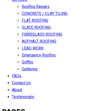
Roofing Repairs
CONCRETE / CLAY TILING
FLAT ROOFING
SLATE ROOFING
FIBREGLASS ROOFING
ASPHALT ROOFING
LEAD WORK
Emergency Roofing
Soffits
Guttering
FAQs
Contact Us
About
Testimonials