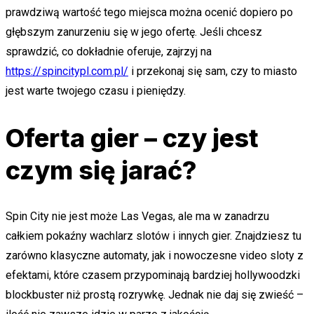
prawdziwą wartość tego miejsca można ocenić dopiero po
głębszym zanurzeniu się w jego ofertę. Jeśli chcesz
sprawdzić, co dokładnie oferuje, zajrzyj na
https://spincitypl.com.pl/
i przekonaj się sam, czy to miasto
jest warte twojego czasu i pieniędzy.
Oferta gier – czy jest
czym się jarać?
Spin City nie jest może Las Vegas, ale ma w zanadrzu
całkiem pokaźny wachlarz slotów i innych gier. Znajdziesz tu
zarówno klasyczne automaty, jak i nowoczesne video sloty z
efektami, które czasem przypominają bardziej hollywoodzki
blockbuster niż prostą rozrywkę. Jednak nie daj się zwieść –