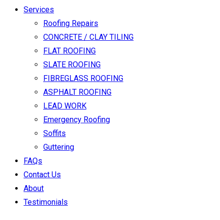
Services
Roofing Repairs
CONCRETE / CLAY TILING
FLAT ROOFING
SLATE ROOFING
FIBREGLASS ROOFING
ASPHALT ROOFING
LEAD WORK
Emergency Roofing
Soffits
Guttering
FAQs
Contact Us
About
Testimonials