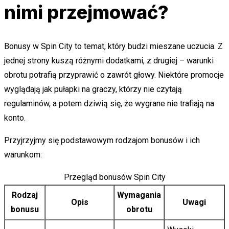
nimi przejmować?
Bonusy w Spin City to temat, który budzi mieszane uczucia. Z
jednej strony kuszą różnymi dodatkami, z drugiej – warunki
obrotu potrafią przyprawić o zawrót głowy. Niektóre promocje
wyglądają jak pułapki na graczy, którzy nie czytają
regulaminów, a potem dziwią się, że wygrane nie trafiają na
konto.
Przyjrzyjmy się podstawowym rodzajom bonusów i ich
warunkom:
Przegląd bonusów Spin City
Rodzaj
Wymagania
Opis
Uwagi
bonusu
obrotu