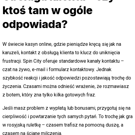
ktoś tam w ogóle
odpowiada?
W świecie kasyn online, gdzie pieniądze kręcą się jak na
karuzeli, kontakt z obsługą klienta to klucz do uniknięcia
frustracji. Spin City oferuje standardowe kanały kontaktu –
czat na żywo, e-mail i formularz kontaktowy. Jednak
szybkość reakcji i jakość odpowiedzi pozostawiają trochę do
życzenia. Czasami można odnieść wrażenie, że rozmawiasz
z botem, który zna tylko kilka gotowych fraz.
Jeśli masz problem z wypłatą lub bonusami, przygotuj się na
cierpliwość i powtarzanie tych samych pytań. To trochę jak gra
w rosyjską ruletkę – czasem trafisz na pomocną duszę, a
czasem na ścianę milczenia.